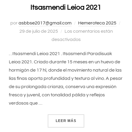
Itsasmendi Leioa 2021
por
asbbse2017@gmail.com
Hemeroteca 2025
Publ
29 de julio de 2025
Los comentarios están
el
desactivados
. . Itsasmendi Leioa 2021 . Itsasmendi Paradisuak
Leioa 2021. Criado durante 15 meses en un huevo de
hormigón de 17 hl, donde el movimiento natural de las
lías finas aporta profundidad y textura al vino. A pesar
de su prolongada crianza, conserva una expresión
fresca y juvenil, con tonalidad pálida y reflejos
verdosos que …
LEER MÁS
«ITSASMENDI LEIOA 2021»