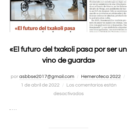
«El futuro del txakoli pasa por ser un
vino de guarda»
por
asbbse2017@gmail.com
Hemeroteca 2022
Publ
1 de abril de 2022
Los comentarios están
el
desactivados
.. . . .