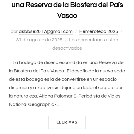
una Reserva de la Biosfera del País
Vasco
por
asbbse2017@gmail.com
Hemeroteca 2025
Publ
31 de agosto de 2025
Los comentarios están
el
desactivados
. . La bodega de diseño escondida en una Reserva de
la Biosfera del País Vasco . El desafío de la nueva sede
de esta bodega es la de convertirse en un espacio
dinámico y atractivo sin dejar a un lado el respeto por
la naturaleza. Aitana Palomar S. Periodista de Viajes
National Geographic · …
LEER MÁS
«LA BODEGA DE DISEÑO ES