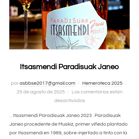
Itsasmendi Paradisuak Janeo
por
asbbse2017@gmail.com
Hemeroteca 2025
Publ
25 de agosto de 2025
Los comentarios están
el
desactivados
. . Itsasmendi Paradisuak Janeo 2023 . Paradisuak
Janeo procedente de Muskiz, primer viñedo plantado
por Itsasmendi en 1989, sobre-injertado a tinto con la