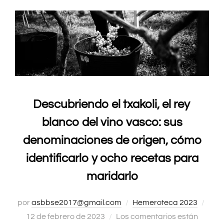
Descubriendo el txakoli, el rey
blanco del vino vasco: sus
denominaciones de origen, cómo
identificarlo y ocho recetas para
maridarlo
por
asbbse2017@gmail.com
Hemeroteca 2023
Publ
12 de febrero de 2023
Los comentarios están
el