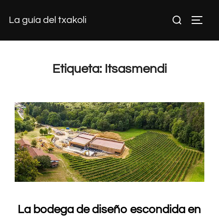
Saltar
Buscar:
La guía del txakoli
al
ALTE
contenido
Etiqueta:
Itsasmendi
La bodega de diseño escondida en