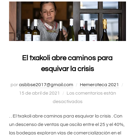
El txakoli abre caminos para
esquivar la crisis
por
asbbse2017@gmail.com
Hemeroteca 2021
Publ
15 de abril de 2021
Los comentarios están
el
desactivados
. . El txakoli abre caminos para esquivar la crisis . Con
un descenso de ventas que oscila entre el 25 y el 40%,
las bodegas exploran vías de comercialización en el