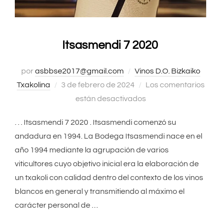
Itsasmendi 7 2020
por
asbbse2017@gmail.com
Vinos D.O. Bizkaiko
Txakolina
Publicado
3 de febrero de 2024
Los comentarios
el
están desactivados
. . . Itsasmendi 7 2020 . Itsasmendi comenzó su
andadura en 1994. La Bodega Itsasmendi nace en el
año 1994 mediante la agrupación de varios
viticultores cuyo objetivo inicial era la elaboración de
un txakoli con calidad dentro del contexto de los vinos
blancos en general y transmitiendo al máximo el
carácter personal de …