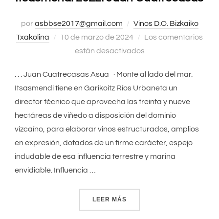
por
asbbse2017@gmail.com
Vinos D.O. Bizkaiko
Txakolina
Publicado
10 de marzo de 2024
Los comentarios
el
están desactivados
. . . Juan Cuatrecasas Asua · Monte al lado del mar.
Itsasmendi tiene en Garikoitz Ríos Urbaneta un
director técnico que aprovecha las treinta y nueve
hectáreas de viñedo a disposición del dominio
vizcaíno, para elaborar vinos estructurados, amplios
en expresión, dotados de un firme carácter, espejo
indudable de esa influencia terrestre y marina
envidiable. Influencia …
LEER MÁS
«ITSASMENDI 2022. JUAN