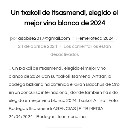
Un txakoli de Itsasmendi, elegido el
mejor vino blanco de 2024
por
asbbse2017@gmail.com
Hemeroteca 2024
Publ
24 de abril de 2024
Los comentarios están
el
desactivados
. . Un txakoli de Itsasmendi, elegido el mejor vino
blanco de 2024 Con su txakoli Itsamendi Artizar, la
bodega bizkaína ha obtenido el Gran Bacchus de Oro
en un concurso internacional, donde también ha sido
elegido el mejor vino blanco 2024. Txakoli Artizar. Foto:
Bodegas Itsasmendi AGENCIAS | EITB MEDIA
24/04/2024. . Bodegas Itsasmendi ha …