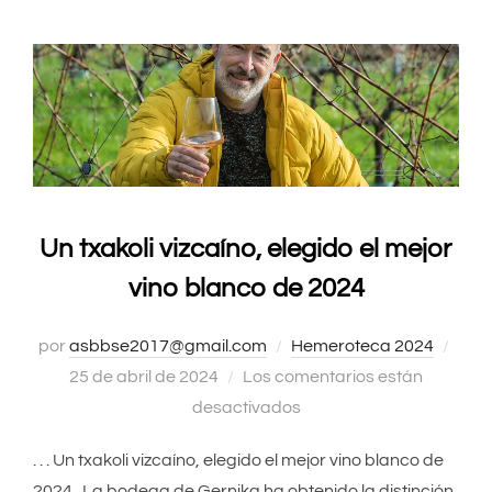
Un txakoli vizcaíno, elegido el mejor
vino blanco de 2024
por
asbbse2017@gmail.com
Hemeroteca 2024
Publ
25 de abril de 2024
Los comentarios están
el
desactivados
. . . Un txakoli vizcaíno, elegido el mejor vino blanco de
2024 . La bodega de Gernika ha obtenido la distinción