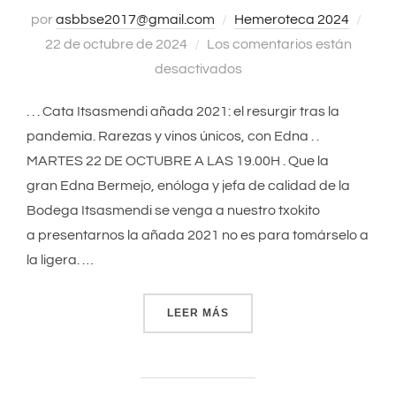
por
asbbse2017@gmail.com
Hemeroteca 2024
Publ
22 de octubre de 2024
Los comentarios están
el
desactivados
. . . Cata Itsasmendi añada 2021: el resurgir tras la
pandemia. Rarezas y vinos únicos, con Edna . .
MARTES 22 DE OCTUBRE A LAS 19.00H . Que la
gran Edna Bermejo, enóloga y jefa de calidad de la
Bodega Itsasmendi se venga a nuestro txokito
a presentarnos la añada 2021 no es para tomárselo a
la ligera. …
LEER MÁS
«CATA ITSASMENDI AÑADA 