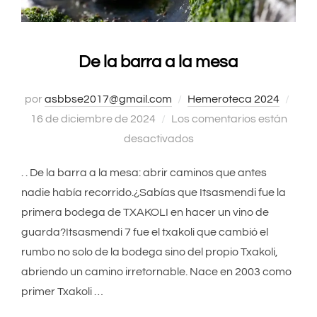
De la barra a la mesa
por
asbbse2017@gmail.com
Hemeroteca 2024
Publ
16 de diciembre de 2024
Los comentarios están
el
desactivados
. . De la barra a la mesa: abrir caminos que antes
nadie había recorrido.¿Sabías que Itsasmendi fue la
primera bodega de TXAKOLI en hacer un vino de
guarda?Itsasmendi 7 fue el txakoli que cambió el
rumbo no solo de la bodega sino del propio Txakoli,
abriendo un camino irretornable. Nace en 2003 como
primer Txakoli …