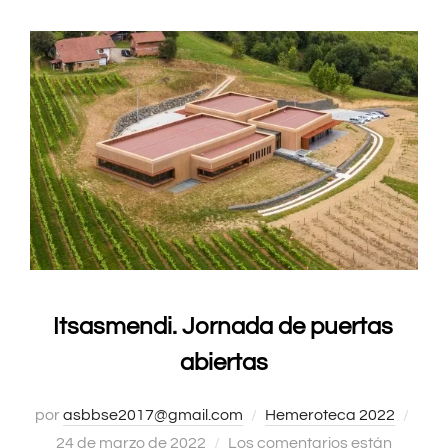
Itsasmendi. Jornada de puertas
abiertas
por
asbbse2017@gmail.com
Hemeroteca 2022
Publ
24 de marzo de 2022
Los comentarios están
el