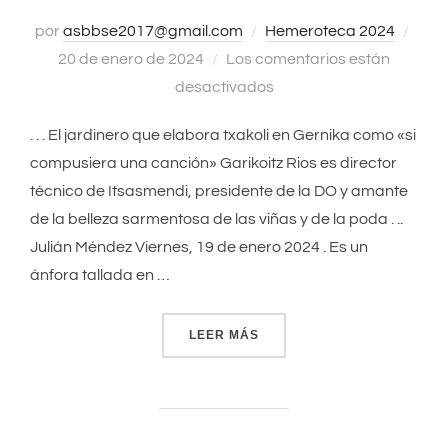
por
asbbse2017@gmail.com
Hemeroteca 2024
Publ
20 de enero de 2024
Los comentarios están
el
desactivados
. . . El jardinero que elabora txakoli en Gernika como «si
compusiera una canción» Garikoitz Rios es director
técnico de Itsasmendi, presidente de la DO y amante
de la belleza sarmentosa de las viñas y de la poda . ..
Julián Méndez Viernes, 19 de enero 2024 . Es un
ánfora tallada en …
LEER MÁS
«EL JARDINERO QUE ELAB