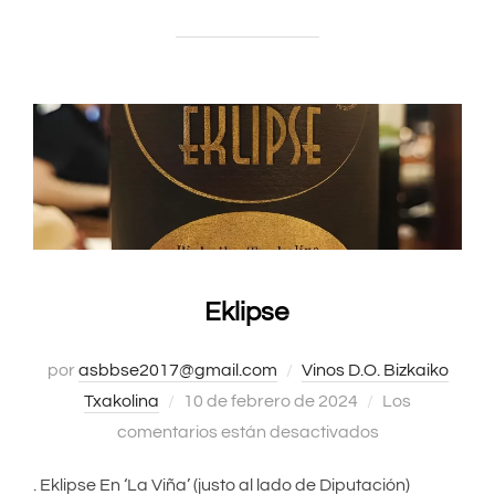
Eklipse
por
asbbse2017@gmail.com
Vinos D.O. Bizkaiko
Txakolina
Publicado
10 de febrero de 2024
Los
comentarios están desactivados
el
. Eklipse En ‘La Viña’ (justo al lado de Diputación)