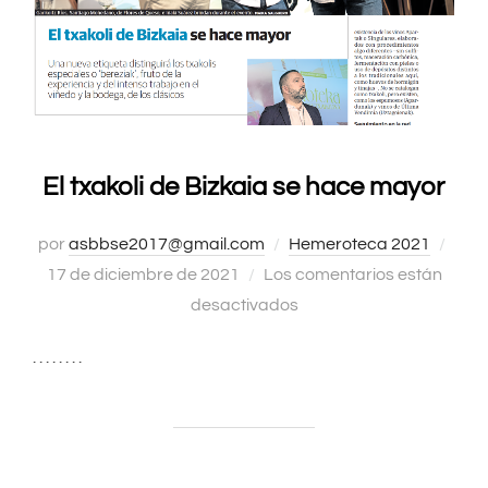
El txakoli de Bizkaia se hace mayor
por
asbbse2017@gmail.com
Hemeroteca 2021
Publ
17 de diciembre de 2021
Los comentarios están
el
desactivados
. . . . . . . .