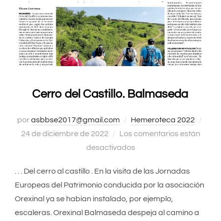
Cerro del Castillo. Balmaseda
por
asbbse2017@gmail.com
Hemeroteca 2022
Publ
24 de diciembre de 2022
Los comentarios están
el
desactivados
. . . Del cerro al castillo . En la visita de las Jornadas
Europeas del Patrimonio conducida por la asociación
Orexinal ya se habían instalado, por ejemplo,
escaleras. Orexinal Balmaseda despeja al camino a