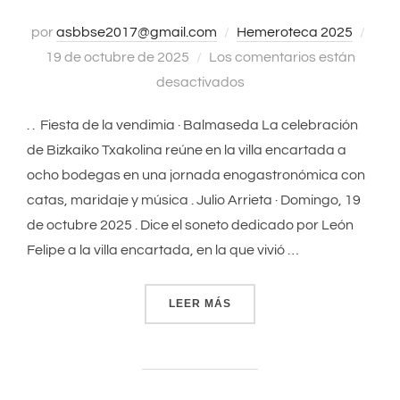
por
asbbse2017@gmail.com
Hemeroteca 2025
Publ
19 de octubre de 2025
Los comentarios están
el
desactivados
. . Fiesta de la vendimia · Balmaseda La celebración
de Bizkaiko Txakolina reúne en la villa encartada a
ocho bodegas en una jornada enogastronómica con
catas, maridaje y música . Julio Arrieta · Domingo, 19
de octubre 2025 . Dice el soneto dedicado por León
Felipe a la villa encartada, en la que vivió …
LEER MÁS
«FIESTA DE LA VENDIMIA 