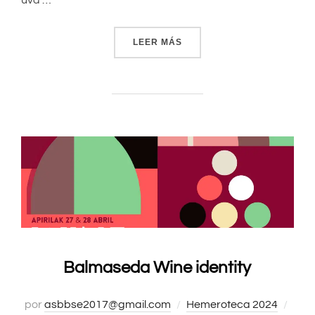
LEER MÁS
«FIESTA DE LA VENDIMIA 
Balmaseda Wine identity
por
asbbse2017@gmail.com
Hemeroteca 2024
Publ