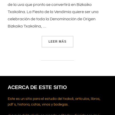
de la uva que pronto se convertirá en Bizkaiko
Txakolina. La Fiesta de la Vendimia quiere ser una
celebración de toda la Denominación de Origen
Bizkaiko Txakolina, …
LEER MÁS
«FIESTA DE LA VENDIMIA 
ACERCA DE ESTE SITIO
Este es un sitio para el estudio del txakoli, artículos, libros,
pdf`s, historia, catas, vinos y bodegas.