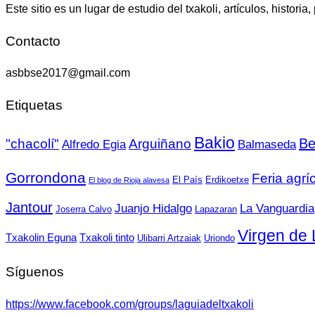
Este sitio es un lugar de estudio del txakoli, artículos, historia,
Contacto
asbbse2017@gmail.com
Etiquetas
Bakio
Be
"chacolí"
Arguiñano
Alfredo Egia
Balmaseda
Gorrondona
Feria agrí
El País
Erdikoetxe
El blog de Rioja alavesa
Jantour
Juanjo Hidalgo
La Vanguardia
Joserra Calvo
Lapazaran
Virgen de 
Txakolin Eguna
Txakoli tinto
Ulibarri Artzaiak
Uriondo
Síguenos
https://www.facebook.com/groups/laguiadeltxakoli