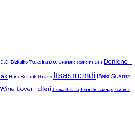
Doniene -
D.O. Bizkaiko Txakolina
D.O. Getariako Txakolina
Deia
Itsasmendi
nak
Iñaki Suárez
Hasi Berriak
Hiruzta
 Wine Lover
Talleri
Torre de Loizaga
Txabarri
Teresa Guilarte