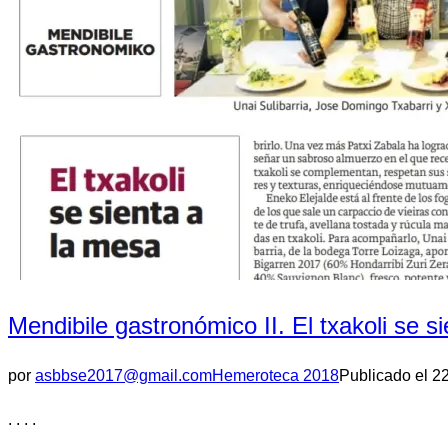
Mendibile gastronómico II. El txakoli se s
por
asbbse2017@gmail.com
Hemeroteca 2018
Publicado el
22
. . . .