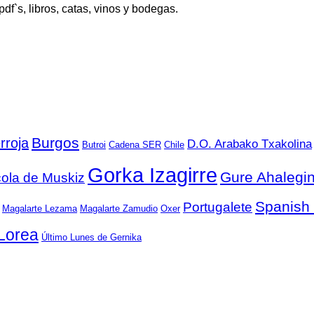
 pdf`s, libros, catas, vinos y bodegas.
Burgos
rroja
D.O. Arabako Txakolina
Butroi
Cadena SER
Chile
Gorka Izagirre
Gure Ahalegi
cola de Muskiz
Spanish
Portugalete
Magalarte Lezama
Magalarte Zamudio
Oxer
Lorea
Último Lunes de Gernika