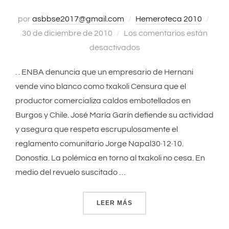
por
asbbse2017@gmail.com
Hemeroteca 2010
Publ
30 de diciembre de 2010
Los comentarios están
el
desactivados
. . ENBA denuncia que un empresario de Hernani
vende vino blanco como txakoli Censura que el
productor comercializa caldos embotellados en
Burgos y Chile. José María Garín defiende su actividad
y asegura que respeta escrupulosamente el
reglamento comunitario Jorge Napal30·12·10.
Donostia. La polémica en torno al txakoli no cesa. En
medio del revuelo suscitado …
LEER MÁS
«ENBA DENUNCIA QUE UN 