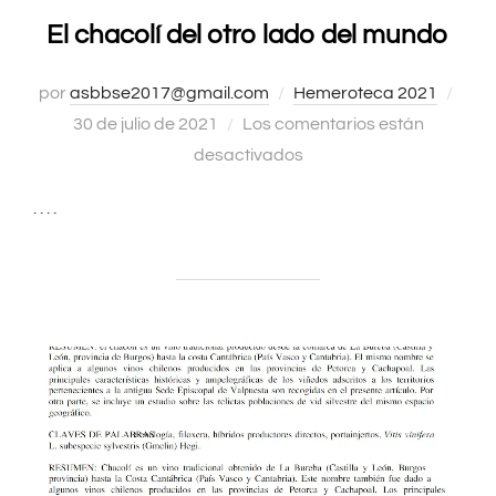
El chacolí del otro lado del mundo
por
asbbse2017@gmail.com
Hemeroteca 2021
Publ
30 de julio de 2021
Los comentarios están
el
desactivados
. . . .