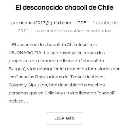
El desconocido chacolí de Chile
por
asbbse2017@gmail.com
PDF
Publicado
1 de abril de
2011
Los comentarios están desactivados
el
. . El desconocido chacolí de Chile José Luis
LEJONAGOITIA La controversia en torno a los
propósitos de elaborar un llamado “chacolí de
Burgos”, y las consiguientes protestas formulados por
los Consejos Reguladores del Txakolí de Álava,
Bizkaia y Gipuzkoa, han descubierto a muchas
personas que en Chile hay un vino llamado “chacolí”.
Incluso …
LEER MÁS
«EL DESCONOCIDO CHACOL