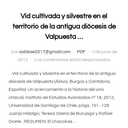
Vid cultivada y silvestre en el
territorio de la antigua diócesis de
Valpuesta …
por
asbbse2017@gmail.com
PDF
Publicado
1 de junio de
2012
Los comentarios están desactivados
el
. . Vid cultivada y silvestre en el territorio de la antigua
diócesis de Valpuesta (Álava, Burgos y Cantabria,
España): Un acercamiento a la historia del vino
chacolí, Instituto de Estudios Avanzados nº 18, 2012,
Universidad de Santiago de Chile, págs. 101 -129
Juanjo Hidalgo, Teresa Sáenz de Buruaga y Rafael
Ocete. .RESUMEN: El chacolí es …