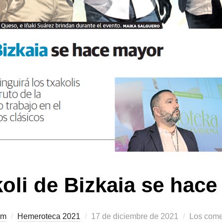
koli de Bizkaia se hac
om
Hemeroteca 2021
Publicado
17 de diciembre de 2021
Los come