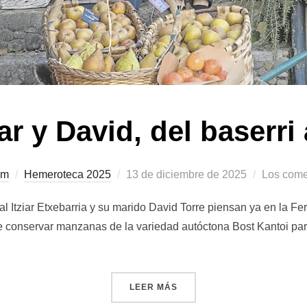
iar y David, del baserri
om
Hemeroteca 2025
Publicado
13 de diciembre de 2025
Los come
el
renal Itziar Etxebarria y su marido David Torre piensan ya en la F
 de conservar manzanas de la variedad autóctona Bost Kantoi pa
LEER MÁS
«BUTROI. ITZIAR Y DAVID,