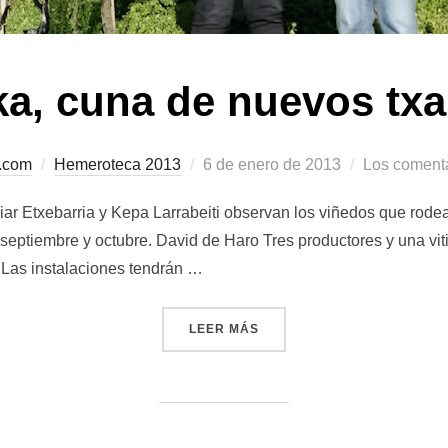
ka, cuna de nuevos txa
.com
Hemeroteca 2013
Publicado
6 de enero de 2013
Los comenta
el
tziar Etxebarria y Kepa Larrabeiti observan los viñedos que rode
e septiembre y octubre. David de Haro Tres productores y una vit
 Las instalaciones tendrán …
LEER MÁS
«GATIKA, CUNA DE NUEVOS