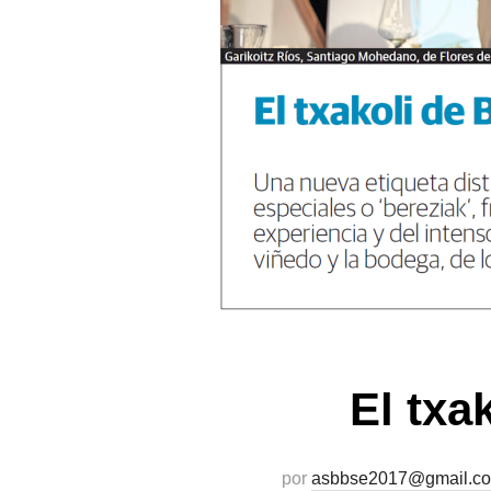
El txa
por
asbbse2017@gmail.c