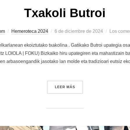
Txakoli Butroi
om
Hemeroteca 2024
Publicado
6 de diciembre de 2024
Los comen
el
a elkarlanean ekoiztutako txakolina . Gatikako Butroi upategia osa
ritz LOIOLA | FOKU) Bizkaiko hiru upategiren eta mahastizain b
iren arbasoengandik jasotako lan molde eta tradizioari eutsiz eko
LEER MÁS
«TXAKOLI BUTROI»