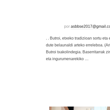
por
asbbse2017@gmail.c
. . Butroi, etxeko tradizioan sortu et
dute belaunaldi arteko erreleboa. (A
Butroi txakolindegia. Baserritarrak z
eta ingurumenarekiko …