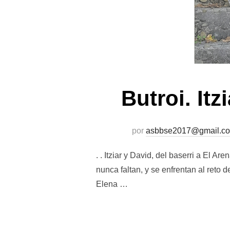
Butroi. Itz
por
asbbse2017@gmail.c
. . Itziar y David, del baserri a El A
nunca faltan, y se enfrentan al reto
Elena …