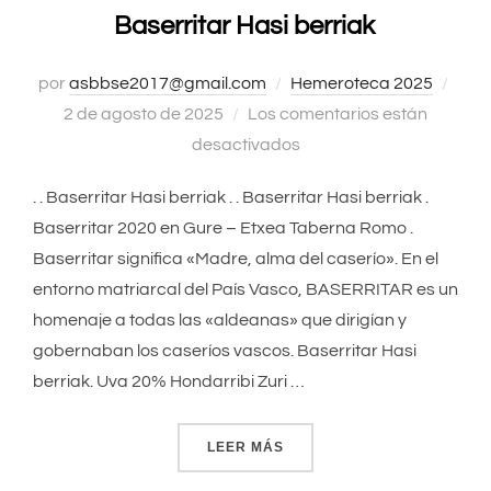
Baserritar Hasi berriak
por
asbbse2017@gmail.com
Hemeroteca 2025
Publ
2 de agosto de 2025
Los comentarios están
el
desactivados
. . Baserritar Hasi berriak . . Baserritar Hasi berriak .
Baserritar 2020 en Gure – Etxea Taberna Romo .
Baserritar significa «Madre, alma del caserío». En el
entorno matriarcal del País Vasco, BASERRITAR es un
homenaje a todas las «aldeanas» que dirigían y
gobernaban los caseríos vascos. Baserritar Hasi
berriak. Uva 20% Hondarribi Zuri …
LEER MÁS
«BASERRITAR HASI BERRI