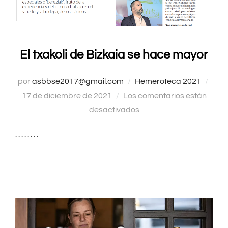
El txakoli de Bizkaia se hace mayor
por
asbbse2017@gmail.com
Hemeroteca 2021
Publ
17 de diciembre de 2021
Los comentarios están
el
desactivados
. . . . . . . .