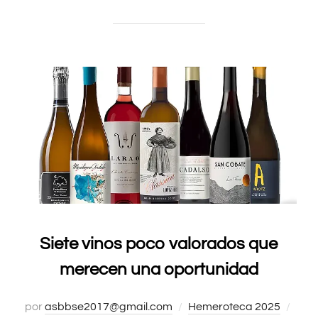
Siete vinos poco valorados que
merecen una oportunidad
por
asbbse2017@gmail.com
Hemeroteca 2025
Publ