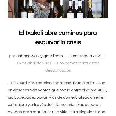
El txakoli abre caminos para
esquivar la crisis
por
asbbse2017@gmail.com
Hemeroteca 2021
Publ
15 de abril de 2021
Los comentarios están
el
desactivados
. . El txakoli abre caminos para esquivar la crisis . Con
un descenso de ventas que oscila entre el 25 y el 40%,
las bodegas exploran vías de comercialización en el
extranjero y a través de Internet mientras esperan
ayudas para mantener una viticultura singular Elena