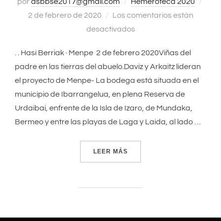
por
asbbse2017@gmail.com
Hemeroteca 2020
Publ
2 de febrero de 2020
Los comentarios están
el
desactivados
. . Hasi Berriak · Menpe 2 de febrero 2020Viñas del
padre en las tierras del abuelo.Daviz y Arkaitz lideran
el proyecto de Menpe- La bodega está situada en el
municipio de Ibarrangelua, en plena Reserva de
Urdaibai, enfrente de la Isla de Izaro, de Mundaka,
Bermeo y entre las playas de Laga y Laida, al lado …
LEER MÁS
«VISITA A HASI BERRIAK»