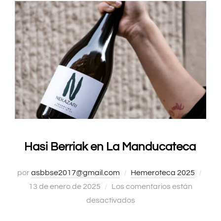
Hasi Berriak en La Manducateca
por
asbbse2017@gmail.com
Hemeroteca 2025
Publ
13 de enero de 2025
Los comentarios están
el
desactivados