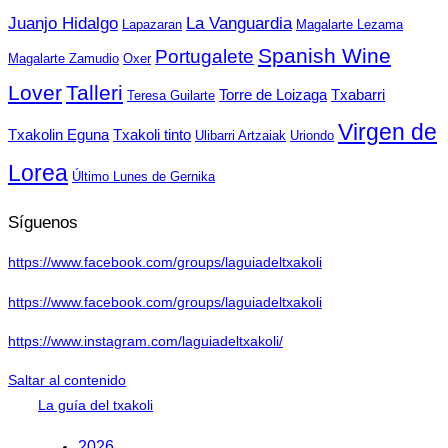
Juanjo Hidalgo
La Vanguardia
Lapazaran
Magalarte Lezama
Spanish Wine
Portugalete
Magalarte Zamudio
Oxer
Lover
Talleri
Torre de Loizaga
Txabarri
Teresa Guilarte
Virgen de
Txakolin Eguna
Txakoli tinto
Ulibarri Artzaiak
Uriondo
Lorea
Último Lunes de Gernika
Síguenos
https://www.facebook.com/groups/laguiadeltxakoli
https://www.facebook.com/groups/laguiadeltxakoli
https://www.instagram.com/laguiadeltxakoli/
Saltar al contenido
La guía del txakoli
2026