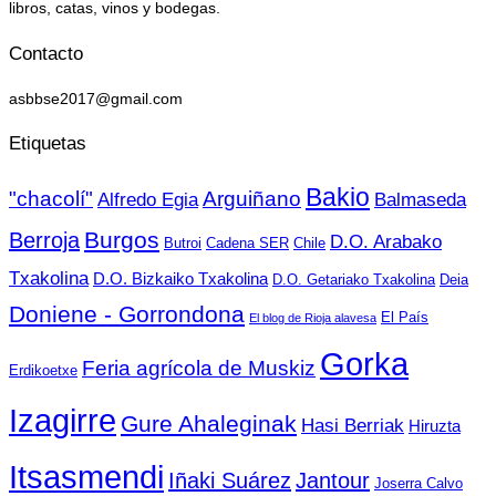
libros, catas, vinos y bodegas.
Contacto
asbbse2017@gmail.com
Etiquetas
Bakio
"chacolí"
Arguiñano
Alfredo Egia
Balmaseda
Burgos
Berroja
D.O. Arabako
Butroi
Cadena SER
Chile
Txakolina
D.O. Bizkaiko Txakolina
D.O. Getariako Txakolina
Deia
Doniene - Gorrondona
El País
El blog de Rioja alavesa
Gorka
Feria agrícola de Muskiz
Erdikoetxe
Izagirre
Gure Ahaleginak
Hasi Berriak
Hiruzta
Itsasmendi
Iñaki Suárez
Jantour
Joserra Calvo