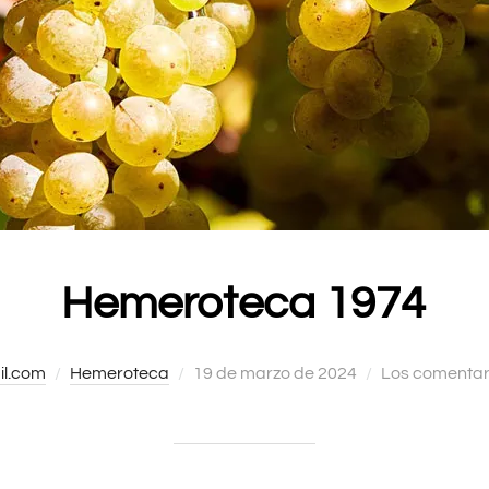
Hemeroteca 1974
l.com
Hemeroteca
Publicado
19 de marzo de 2024
Los comentar
el