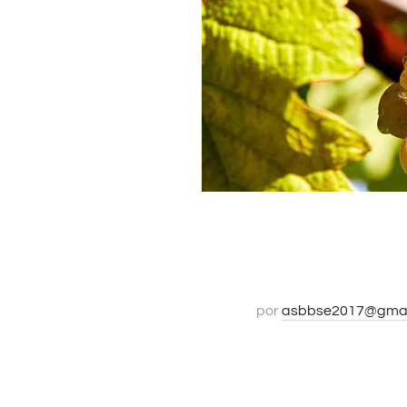
por
asbbse2017@gmai