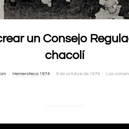
crear un Consejo Regula
chacolí
com
Hemeroteca 1974
Publicado
9 de octubre de 1974
Los coment
el