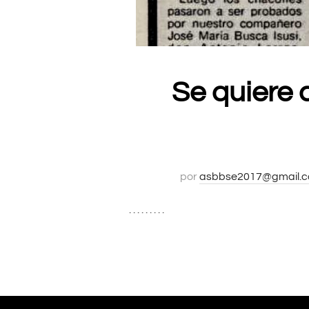
Se quiere 
por
asbbse2017@gmail.
. . . . . . . . .