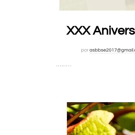
XXX Aniversa
por
asbbse2017@gmail
. . . .. . . . .