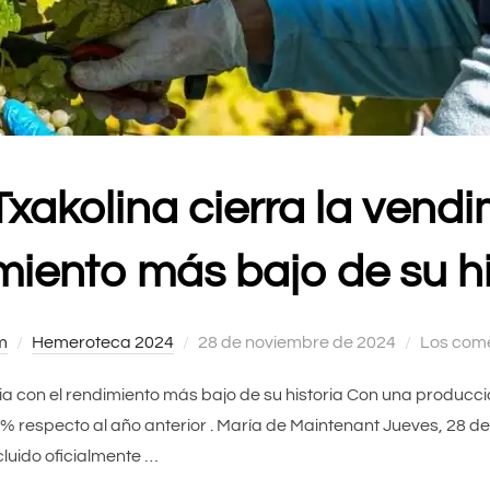
Txakolina cierra la vendi
miento más bajo de su hi
m
Hemeroteca 2024
Publicado
28 de noviembre de 2024
Los come
el
imia con el rendimiento más bajo de su historia Con una producció
% respecto al año anterior . María de Maintenant Jueves, 28 d
luido oficialmente …