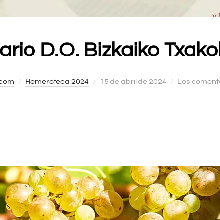
rio D.O. Bizkaiko Txako
.com
Hemeroteca 2024
Publicado
15 de abril de 2024
Los comenta
el