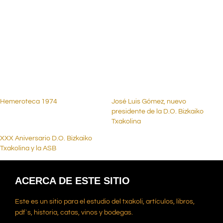
.
.
.
Hemeroteca 1974
José Luis Gómez, nuevo
presidente de la D.O. Bizkaiko
Txakolina
XXX Aniversario D.O. Bizkaiko
Txakolina y la ASB
ACERCA DE ESTE SITIO
Este es un sitio para el estudio del txakoli, artículos, libros,
pdf`s, historia, catas, vinos y bodegas.