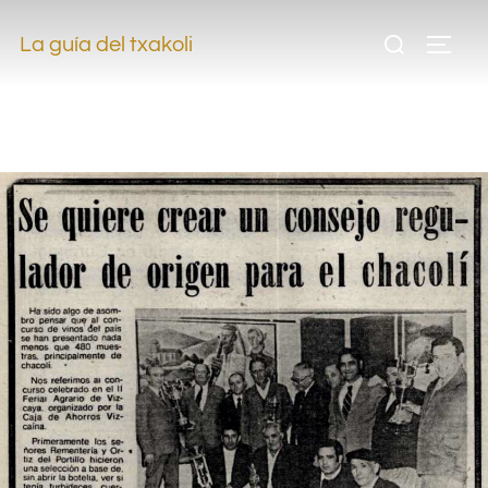
.
La guía del txakoli
.
.