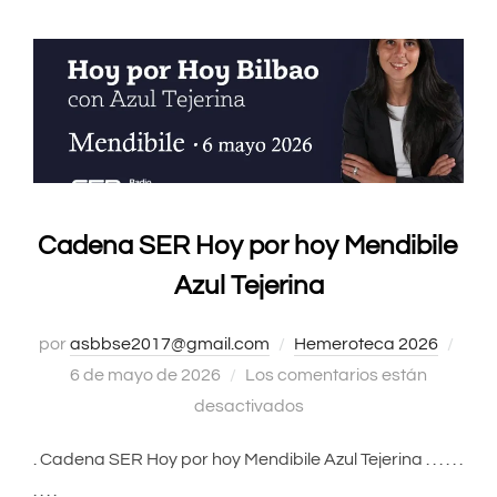
Cadena SER Hoy por hoy Mendibile
Azul Tejerina
por
asbbse2017@gmail.com
Hemeroteca 2026
Publ
6 de mayo de 2026
Los comentarios están
el
desactivados
. Cadena SER Hoy por hoy Mendibile Azul Tejerina . . . . . .
. . . .