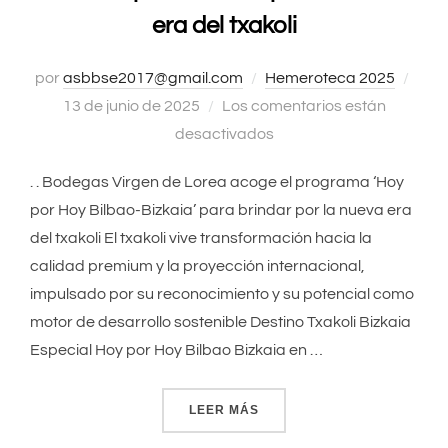
era del txakoli
por
asbbse2017@gmail.com
Hemeroteca 2025
Publ
13 de junio de 2025
Los comentarios están
el
desactivados
. . Bodegas Virgen de Lorea acoge el programa ‘Hoy
por Hoy Bilbao-Bizkaia’ para brindar por la nueva era
del txakoli El txakoli vive transformación hacia la
calidad premium y la proyección internacional,
impulsado por su reconocimiento y su potencial como
motor de desarrollo sostenible Destino Txakoli Bizkaia
Especial Hoy por Hoy Bilbao Bizkaia en …
LEER MÁS
«BODEGAS VIRGEN DE LOR