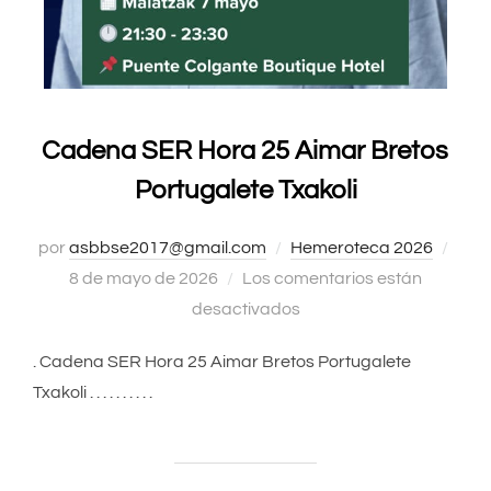
Cadena SER Hora 25 Aimar Bretos
Portugalete Txakoli
por
asbbse2017@gmail.com
Hemeroteca 2026
Publ
8 de mayo de 2026
Los comentarios están
el
desactivados
. Cadena SER Hora 25 Aimar Bretos Portugalete
Txakoli . . . . . . . . . .