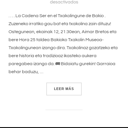
desactivados
. . . . La Cadena Ser en el Txakolingune de Bakio .
Zuzeneko irratiko gau bat eta txakolina zain dituzu!
Ostegunean, ekainak 12, 21:30ean, Aimar Bretos eta
bere Hora 25 taldea Bakioko Txakolin Museoa-
Txakolingunean izango dira. Txakolinaz gozatzeko eta
bere historia eta tradizioaz ikasteko aukera
paregabea izango da. 🚌 Bidaiatu gurekin! Garraioa
behar baduzu, …
LEER MÁS
«CADENA SER TXAKOLING