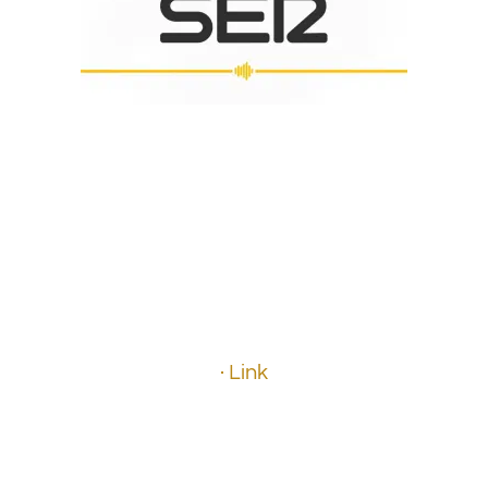
.
.
.
.
· Link
.
.