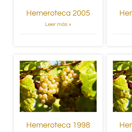
Hemeroteca 2005
He
Leer más »
Hemeroteca 1998
He