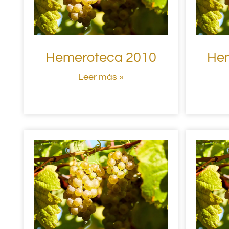
Hemeroteca 2010
He
Leer más »