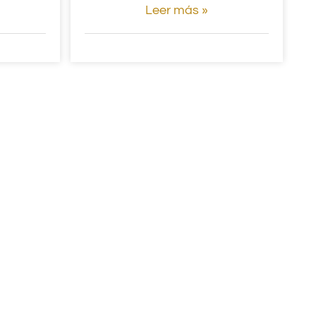
Leer más »