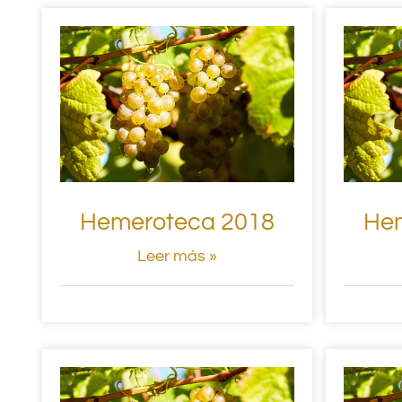
Hemeroteca 2018
He
Leer más »