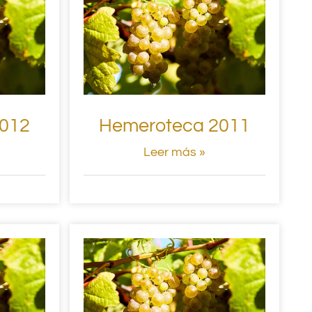
012
Hemeroteca 2011
Leer más »