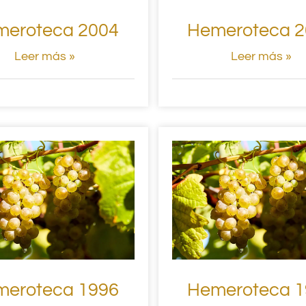
meroteca 2004
Hemeroteca 2
Leer más »
Leer más »
meroteca 1996
Hemeroteca 1