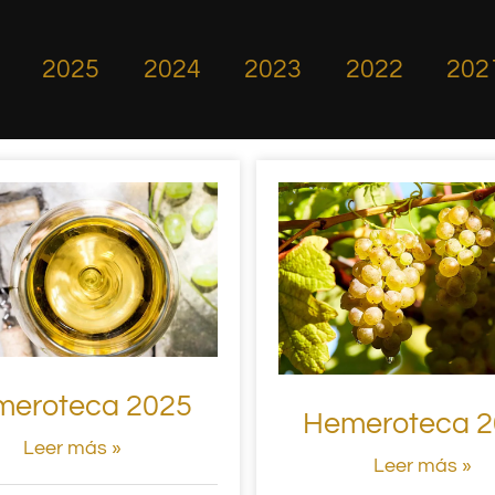
2025
2024
2023
2022
202
meroteca 2025
Hemeroteca 2
Leer más »
Leer más »