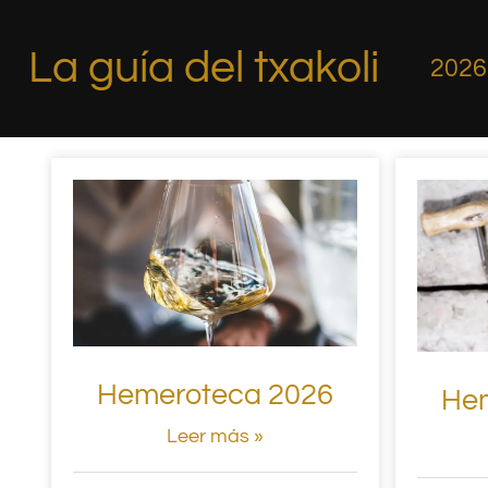
La guía del txakoli
2026
Hemeroteca 2026
He
Leer más »