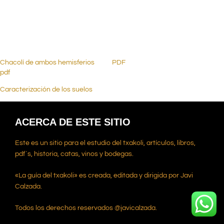
.
Chacolí de ambos hemisferios
PDF
pdf
Caracterización de los suelos
ACERCA DE ESTE SITIO
Este es un sitio para el estudio del txakoli, artículos, libros,
pdf`s, historia, catas, vinos y bodegas.
«La guía del txakoli» es creada, editada y dirigida por Javi
Calzada.
Todos los derechos reservados @javicalzada.