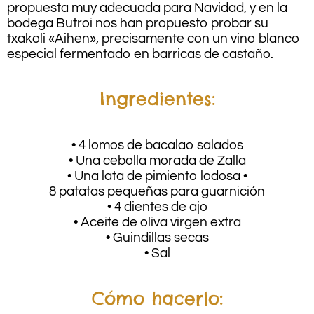
propuesta muy adecuada para Navidad, y en la
bodega Butroi nos han propuesto probar su
txakoli «Aihen», precisamente con un vino blanco
especial fermentado en barricas de castaño.
Ingredientes:
• 4 lomos de bacalao salados
• Una cebolla morada de Zalla
• Una lata de pimiento lodosa •
8 patatas pequeñas para guarnición
• 4 dientes de ajo
• Aceite de oliva virgen extra
• Guindillas secas
• Sal
Cómo hacerlo: