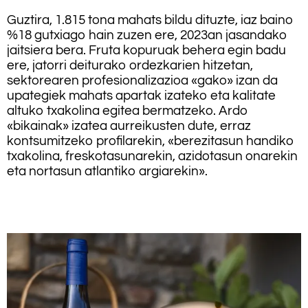
Guztira, 1.815 tona mahats bildu dituzte, iaz baino
%18 gutxiago hain zuzen ere, 2023an jasandako
jaitsiera bera. Fruta kopuruak behera egin badu
ere, jatorri deiturako ordezkarien hitzetan,
sektorearen profesionalizazioa «gako» izan da
upategiek mahats apartak izateko eta kalitate
altuko txakolina egitea bermatzeko. Ardo
«bikainak» izatea aurreikusten dute, erraz
kontsumitzeko profilarekin, «berezitasun handiko
txakolina, freskotasunarekin, azidotasun onarekin
eta nortasun atlantiko argiarekin».
.