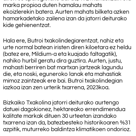
marka propioa duten hamalau mahats
ekoizlerekin batera. Aurten mahats bilketa azken
hamarkadetako zailena izan da jatorri deiturako
kide gehienentzat.
Hala ere, Butroi txakolindegiarentzat, nahiz eta
urte normal batean iristen diren kiloetara ez heldu
(batez ere, Mildium-a eta kuajado faltagatik),
nahiko hurbil geratu dira guztira. Aurten, justu,
mahasti berriren bat martxan jartzeak lagundu
die, eta noski, eguneroko lanak eta mahastiak
mimoz zaintzeak ere bai. Butroi txakolindegian
iazkoa izan zen urterik txarrena, 2023koa.
Bizkaiko Txakolina jatorri deiturako aurtengo
datuei dagokionez, hektareako errendimendua
kalitate markak dituen 30 urteetan izandako
txarrena izan da, batezbesteko historikoaren %31
azpitik, muturreko baldintza klimatikoen ondorioz.