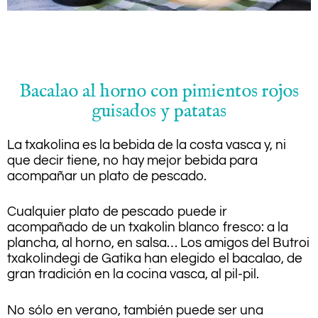
.
Bacalao al horno con pimientos rojos
guisados ​​y patatas
La txakolina es la bebida de la costa vasca y, ni
que decir tiene, no hay mejor bebida para
acompañar un plato de pescado.
Cualquier plato de pescado puede ir
acompañado de un txakolin blanco fresco: a la
plancha, al horno, en salsa… Los amigos del Butroi
txakolindegi de Gatika han elegido el bacalao, de
gran tradición en la cocina vasca, al pil-pil.
No sólo en verano, también puede ser una