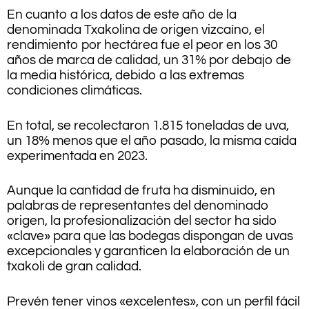
En cuanto a los datos de este año de la
denominada Txakolina de origen vizcaíno, el
rendimiento por hectárea fue el peor en los 30
años de marca de calidad, un 31% por debajo de
la media histórica, debido a las extremas
condiciones climáticas.
En total, se recolectaron 1.815 toneladas de uva,
un 18% menos que el año pasado, la misma caída
experimentada en 2023.
Aunque la cantidad de fruta ha disminuido, en
palabras de representantes del denominado
origen, la profesionalización del sector ha sido
«clave» para que las bodegas dispongan de uvas
excepcionales y garanticen la elaboración de un
txakoli de gran calidad.
Prevén tener vinos «excelentes», con un perfil fácil