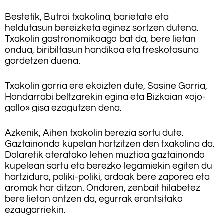
Bestetik, Butroi txakolina, barietate eta
heldutasun bereizketa eginez sortzen dutena.
Txakolin gastronomikoago bat da, bere lietan
ondua, biribiltasun handikoa eta freskotasuna
gordetzen duena.
Txakolin gorria ere ekoizten dute, Sasine Gorria,
Hondarrabi beltzarekin egina eta Bizkaian «ojo-
gallo» gisa ezagutzen dena.
Azkenik, Aihen txakolin berezia sortu dute.
Gaztainondo kupelan hartzitzen den txakolina da.
Dolaretik ateratako lehen muztioa gaztainondo
kupelean sartu eta berezko legamiekin egiten du
hartzidura, poliki-poliki, ardoak bere zaporea eta
aromak har ditzan. Ondoren, zenbait hilabetez
bere lietan ontzen da, egurrak erantsitako
ezaugarriekin.