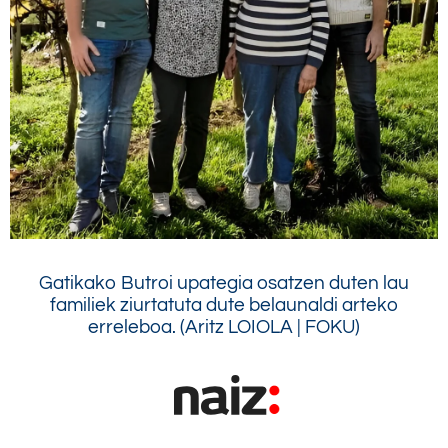
Gatikako Butroi upategia osatzen duten lau
familiek ziurtatuta dute belaunaldi arteko
erreleboa. (Aritz LOIOLA | FOKU)