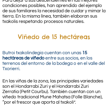
Para dejar a sus descendientes en las mejores
condiciones posibles, han aprendido del ejemplo
de sus familiares la necesidad de cuidar y mimar la
tierra. En la misma línea, también elaboran sus
txakolis respetando procesos naturales.
Viñedo de 15 hectáreas
Butroi txakolindegia cuentan con unas
15
hectáreas de viñedo
entre sus socios, en los
terrenos del entorno de la bodega o en el valle del
Txorierri.
En las viñas de la zona, las principales variedades
son el Hondarrabi Zuri y el Hondarrabi Zuri
Zerratia (Petit Courbu). También cuentan con un
viñedo tradicional Mune Mahatsa (Folle Blanche),
“por el frescor que aporta al txakoli”.