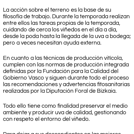
La acción sobre el terreno es la base de su
filosofía de trabajo. Durante la temporada realizan
entre ellos las tareas propias de la temporada,
cuidando de cerca los viñedos en el día a día,
desde la poda hasta la llegada de la uva a bodega;
pero a veces necesitan ayuda externa.
En cuanto a las técnicas de producción vitícola,
cumplen con las normas de producción integrada
definidas por la Fundación para la Calidad del
Gobierno Vasco y siguen durante todo el proceso
las recomendaciones y advertencias fitosanitarias
realizadas por la Diputación Foral de Bizkaia.
Todo ello tiene como finalidad preservar el medio
ambiente y producir uva de calidad, gestionando
con respeto el entorno del viñedo.