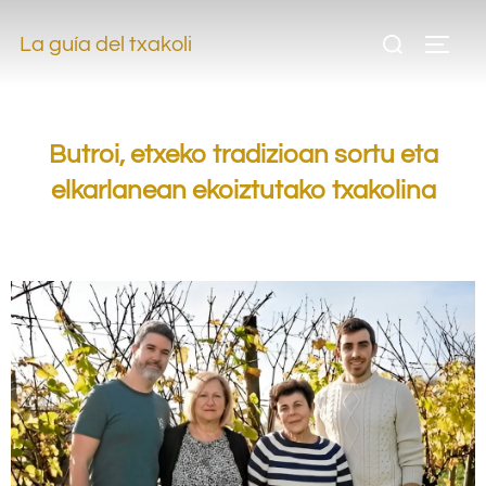
.
La guía del txakoli
.
Butroi, etxeko tradizioan sortu eta
elkarlanean ekoiztutako txakolina
.