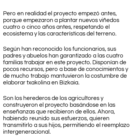
Pero en realidad el proyecto empezó antes,
porque empezaron a plantar nuevos viñedos
cuatro o cinco años antes, respetando el
ecosistema y las características del terreno.
Según han reconocido los funcionarios, sus
padres y abuelos han garantizado a las cuatro
familias trabajar en este proyecto. Disponían de
pocos recursos, pero a base de conocimientos y
de mucho trabajo mantuvieron la costumbre de
elaborar txakolina en Bizkaia.
Son los herederos de los agricultores y
construyeron el proyecto basándose en las
enseñanzas que recibieron de ellos. Ahora,
habiendo reunido sus esfuerzos, quieren
transmitirlo a sus hijos, permitiendo el reemplazo
intergeneracional.