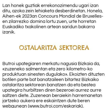
Lan honek guztiak errekonozimendu ugari izan
ditu, azoka zein lehiaketa desberdinetan. Honela,
Aihen-ek 2023an Concours Mondial de Bruxelles-
en zilarrezko domina lortu zuen, urte horretan
Euskadiko txakolinen artean saridun bakarra
izanik.
OSTALARITZA SEKTOREA
Butroi upategiaren merkatu nagusia Bizkaia da,
«zuzeneko salmentan eta zero kilometro-ko
produktuan sinesten dugulako». Ekoizten dituzten
botilen parte bat banatzaileen bitartez Bizkaiko
ostalaritza sektorean banatzen da eta bestea
upategira hurbiltzen diren bezeroei aurrez aurre
saltzen diete. Zuzenean beraiekin harremanetan
jartzeko aukera ere eskaintzen dute beren
webgunean (www.butroi.com/eskariak).