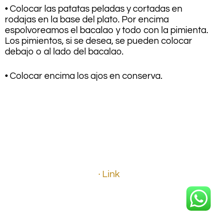
• Colocar las patatas peladas y cortadas en
rodajas en la base del plato. Por encima
espolvoreamos el bacalao y todo con la pimienta.
Los pimientos, si se desea, se pueden colocar
debajo o al lado del bacalao.
• Colocar encima los ajos en conserva.
.
.
.
· Link
.