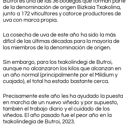
Butroi es una de las 36 bodegas que forman parte
de la denominación de origen Bizkaia Txakolina,
junto a 172 viticultores y catorce productores de
uva con marca propia.
La cosecha de uva de este año ha sido la más
difícil de las últimas décadas para la mayoría de
los miembros de la denominación de origen.
Sin embargo, para los txakolindegi de Butroi,
aunque no alcanzaron los kilos que alcanzan en
un año normal (principalmente por el Mildium y
cuajado), el total ha estado bastante cerca.
Precisamente este año les ha ayudado la puesta
en marcha de un nuevo viñedo y por supuesto,
también el trabajo diario y el cuidado de los
viñedos. El año pasado fue el peor año en la
txakolindegia de Butroi, 2023.