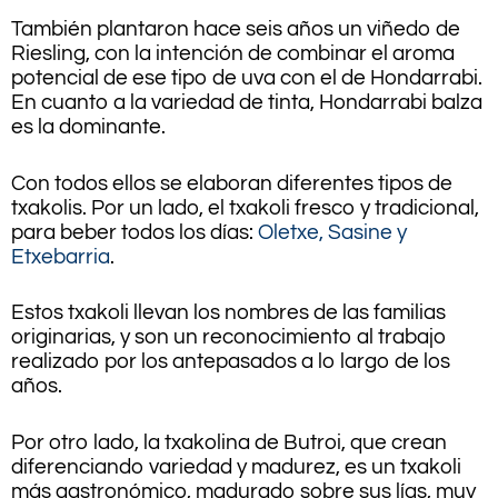
También plantaron hace seis años un viñedo de
Riesling, con la intención de combinar el aroma
potencial de ese tipo de uva con el de Hondarrabi.
En cuanto a la variedad de tinta, Hondarrabi balza
es la dominante.
Con todos ellos se elaboran diferentes tipos de
txakolis. Por un lado, el txakoli fresco y tradicional,
para beber todos los días:
Oletxe, Sasine y
Etxebarria
.
Estos txakoli llevan los nombres de las familias
originarias, y son un reconocimiento al trabajo
realizado por los antepasados ​​a lo largo de los
años.
Por otro lado, la txakolina de Butroi, que crean
diferenciando variedad y madurez, es un txakoli
más gastronómico, madurado sobre sus lías, muy