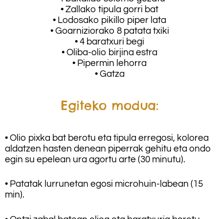
• Zallako tipula gorri bat
• Lodosako pikillo piper lata
• Goarniziorako 8 patata txiki
• 4 baratxuri begi
• Oliba-olio birjina estra
• Pipermin lehorra
• Gatza
Egiteko modua:
• Olio pixka bat berotu eta tipula erregosi, kolorea
aldatzen hasten denean piperrak gehitu eta ondo
egin su epelean ura agortu arte (30 minutu).
• Patatak lurrunetan egosi microhuin-labean (15
min).