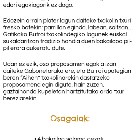
edari egokiagorik ez dago.
Edozein arrain plater lagun daiteke txakolin txuri
fresko batekin: parrillan eginda, labean, saltsan…
Gatikako Butroi txakolindegiko lagunek euskal
sukaldaritzan tradizio handia duen bakailaoa pil-
pil erara aukeratu dute.
Udan ez ezik, oso proposamen egokia izan
daiteke Gabonetarako ere, eta Butroi upategian
beren “Aihen” txakolinarekin dastatzeko
proposamena egin digute, hain zuzen,
gaztainondo kupeletan hartzitutako ardo txuri
bereziarekin.
Osagaiak:
• 4 bakailao solomo gezatu