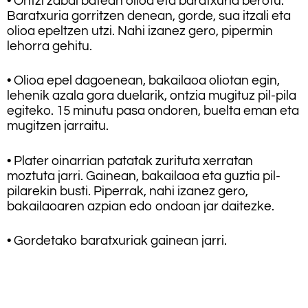
• Ontzi zabal batean olioa eta baratxuria berotu.
Baratxuria gorritzen denean, gorde, sua itzali eta
olioa epeltzen utzi. Nahi izanez gero, pipermin
lehorra gehitu.
• Olioa epel dagoenean, bakailaoa oliotan egin,
lehenik azala gora duelarik, ontzia mugituz pil-pila
egiteko. 15 minutu pasa ondoren, buelta eman eta
mugitzen jarraitu.
• Plater oinarrian patatak zurituta xerratan
moztuta jarri. Gainean, bakailaoa eta guztia pil-
pilarekin busti. Piperrak, nahi izanez gero,
bakailaoaren azpian edo ondoan jar daitezke.
• Gordetako baratxuriak gainean jarri.
.