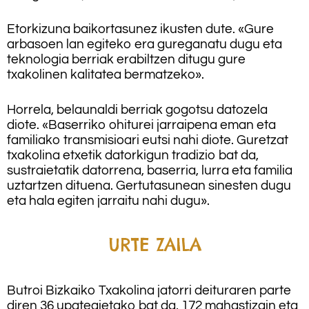
Etorkizuna baikortasunez ikusten dute. «Gure
arbasoen lan egiteko era gureganatu dugu eta
teknologia berriak erabiltzen ditugu gure
txakolinen kalitatea bermatzeko».
Horrela, belaunaldi berriak gogotsu datozela
diote. «Baserriko ohiturei jarraipena eman eta
familiako transmisioari eutsi nahi diote. Guretzat
txakolina etxetik datorkigun tradizio bat da,
sustraietatik datorrena, baserria, lurra eta familia
uztartzen dituena. Gertutasunean sinesten dugu
eta hala egiten jarraitu nahi dugu».
URTE ZAILA
Butroi Bizkaiko Txakolina jatorri deituraren parte
diren 36 upategietako bat da, 172 mahastizain eta