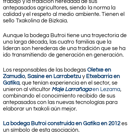
trabajo y la tradición heredada de sus
antepasados ​​agricultores, siendo la norma la
calidad y el respeto al medio ambiente. Tienen el
sello Txakolina de Bizkaia.
Aunque la bodega Butroi tiene una trayectoria de
una larga década, las cuatro familias que la
lideran son herederas de una tradición que se ha
ido transmitiendo de generación en generación.
Los responsables de las bodegas
Oletxe en
Zamudio
,
Sasine en Larrabetzu
y
Etxebarria en
Gatika
, que tenían experiencia en el sector, se
unieron al viticultor
Maje Larrañaga
en Lezama
,
combinando el conocimiento recibido de sus
antepasados ​​con las nuevas tecnologías para
elaborar un txakoli aún mejor.
La bodega Butroi construida en Gatika en 2012
es
un símbolo de esta asociación.