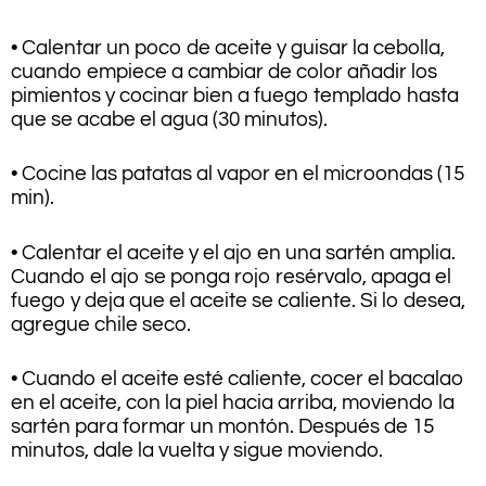
• Calentar un poco de aceite y guisar la cebolla,
cuando empiece a cambiar de color añadir los
pimientos y cocinar bien a fuego templado hasta
que se acabe el agua (30 minutos).
• Cocine las patatas al vapor en el microondas (15
min).
• Calentar el aceite y el ajo en una sartén amplia.
Cuando el ajo se ponga rojo resérvalo, apaga el
fuego y deja que el aceite se caliente. Si lo desea,
agregue chile seco.
• Cuando el aceite esté caliente, cocer el bacalao
en el aceite, con la piel hacia arriba, moviendo la
sartén para formar un montón. Después de 15
minutos, dale la vuelta y sigue moviendo.