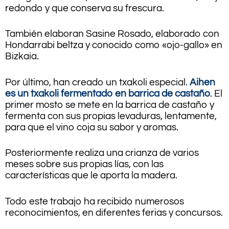
redondo y que conserva su frescura.
También elaboran Sasine Rosado, elaborado con
Hondarrabi beltza y conocido como «ojo-gallo» en
Bizkaia.
Por último, han creado un txakoli especial.
Aihen
es un txakoli fermentado en barrica de castaño
. El
primer mosto se mete en la barrica de castaño y
fermenta con sus propias levaduras, lentamente,
para que el vino coja su sabor y aromas.
Posteriormente realiza una crianza de varios
meses sobre sus propias lías, con las
características que le aporta la madera.
Todo este trabajo ha recibido numerosos
reconocimientos, en diferentes ferias y concursos.