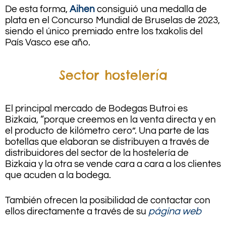
De esta forma,
Aihen
consiguió una medalla de
plata en el Concurso Mundial de Bruselas de 2023,
siendo el único premiado entre los txakolis del
País Vasco ese año.
Sector hostelería
El principal mercado de Bodegas Butroi es
Bizkaia, “porque creemos en la venta directa y en
el producto de kilómetro cero”. Una parte de las
botellas que elaboran se distribuyen a través de
distribuidores del sector de la hostelería de
Bizkaia y la otra se vende cara a cara a los clientes
que acuden a la bodega.
También ofrecen la posibilidad de contactar con
ellos directamente a través de su
página web