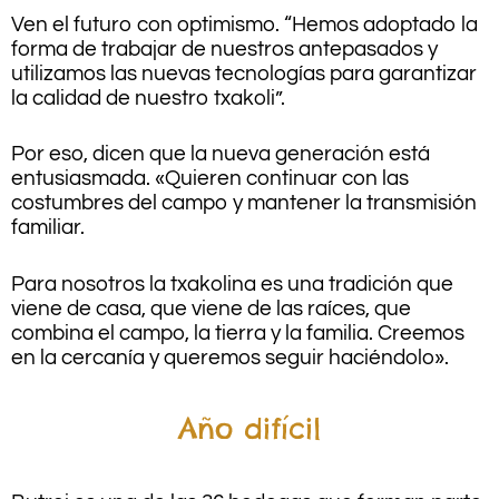
Ven el futuro con optimismo. “Hemos adoptado la
forma de trabajar de nuestros antepasados ​​y
utilizamos las nuevas tecnologías para garantizar
la calidad de nuestro txakoli”.
Por eso, dicen que la nueva generación está
entusiasmada. «Quieren continuar con las
costumbres del campo y mantener la transmisión
familiar.
Para nosotros la txakolina es una tradición que
viene de casa, que viene de las raíces, que
combina el campo, la tierra y la familia. Creemos
en la cercanía y queremos seguir haciéndolo».
Año difícil