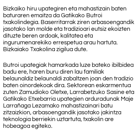
Bizkaiko hiru upategiren eta mahastizain baten
baturaren emaitza da Gatikako Butroi
txakolindegia. Baserritarrak ziren arbasoengandik
jasotako lan molde eta tradizioari eutsiz ekoizten
dituzte beren ardoak, kalitatea eta
ingurumenarekiko errespetua arau hartuta.
Bizkaiako Txakolina zigilua dute.
Butroi upategiak hamarkada luze bateko ibilbidea
badu ere, haren buru diren lau familiak
belaunaldiz belaunaldi zabaltzen joan den tradizio
baten oinordekoak dira. Sektorean eskarmentua
zuten Zamudioko Oletxe, Larrabetzuko Sasine eta
Gatikako Etxebarria upategien arduradunak Maje
Larrañaga Lezamako mahastizainari batu
zitzaizkion, arbasoengandik jasotako jakintza
teknologia berriekin uztartuta, txakolin are
hobeagoa egiteko.