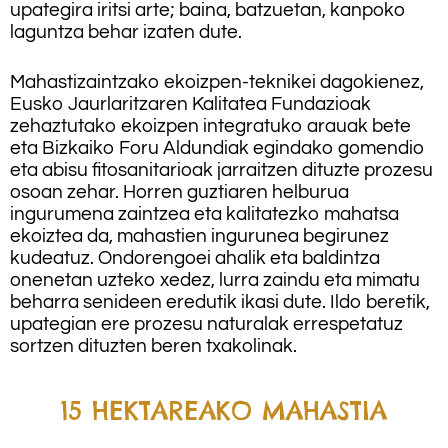
upategira iritsi arte; baina, batzuetan, kanpoko
laguntza behar izaten dute.
Mahastizaintzako ekoizpen-teknikei dagokienez,
Eusko Jaurlaritzaren Kalitatea Fundazioak
zehaztutako ekoizpen integratuko arauak bete
eta Bizkaiko Foru Aldundiak egindako gomendio
eta abisu fitosanitarioak jarraitzen dituzte prozesu
osoan zehar. Horren guztiaren helburua
ingurumena zaintzea eta kalitatezko mahatsa
ekoiztea da, mahastien ingurunea begirunez
kudeatuz. Ondorengoei ahalik eta baldintza
onenetan uzteko xedez, lurra zaindu eta mimatu
beharra senideen eredutik ikasi dute. Ildo beretik,
upategian ere prozesu naturalak errespetatuz
sortzen dituzten beren txakolinak.
15 HEKTAREAKO MAHASTIA