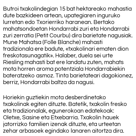
Butroi txakolindegian 15 bat hektareako mahastia
dute bazkideen artean, upategiaren inguruko
lurretan edo Txorierriko haranean. Bertako
mahatsondoetan Hondarrabi zuri eta Hondarrabi
zuri zerratia (Petit Courbu) dira barietate nagusiak.
Mune Mahatsa (Folle Blanche) mahasti
tradizionala ere badute, «txakolinari ematen dion
freskotasunagatik». Halaber, duela sei urte
Riesling mahasti bat ere landatu zuten, mahats
mota horren aroma potentziala Hondarrabiekin
bateratzeko asmoz. Tinta barietateari dagokionez,
berriz, Hondarrabi baltza da nagusi.
Horiekin guztiekin mota desberdinetako
txakolinak egiten dituzte. Batetik, txakolin fresko
eta tradizionalak, egunerokoan edatekoak:
Oletxe, Sasine eta Etxebarria. Txakolin hauek
jatorrizko familien izenak dituzte, eta urteetan
zehar arbasoek egindako lanaren aitortza dira.