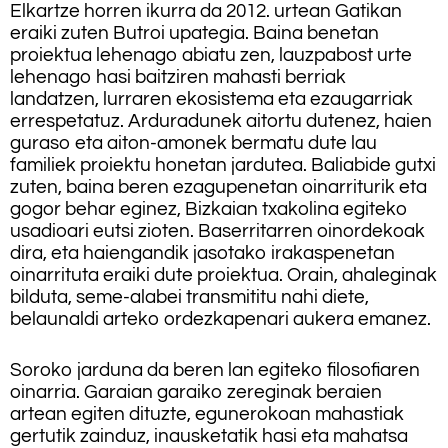
Elkartze horren ikurra da 2012. urtean Gatikan
eraiki zuten Butroi upategia. Baina benetan
proiektua lehenago abiatu zen, lauzpabost urte
lehenago hasi baitziren mahasti berriak
landatzen, lurraren ekosistema eta ezaugarriak
errespetatuz. Arduradunek aitortu dutenez, haien
guraso eta aiton-amonek bermatu dute lau
familiek proiektu honetan jardutea. Baliabide gutxi
zuten, baina beren ezagupenetan oinarriturik eta
gogor behar eginez, Bizkaian txakolina egiteko
usadioari eutsi zioten. Baserritarren oinordekoak
dira, eta haiengandik jasotako irakaspenetan
oinarrituta eraiki dute proiektua. Orain, ahaleginak
bilduta, seme-alabei transmititu nahi diete,
belaunaldi arteko ordezkapenari aukera emanez.
Soroko jarduna da beren lan egiteko filosofiaren
oinarria. Garaian garaiko zereginak beraien
artean egiten dituzte, egunerokoan mahastiak
gertutik zainduz, inausketatik hasi eta mahatsa