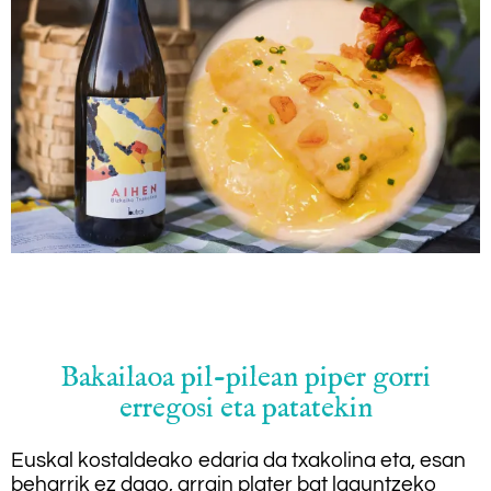
.
Bakailaoa pil-pilean piper gorri
erregosi eta patatekin
Euskal kostaldeako edaria da txakolina eta, esan
beharrik ez dago, arrain plater bat laguntzeko