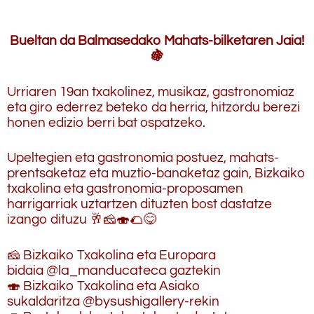
.
Bueltan da Balmasedako Mahats-bilketaren Jaia!
🍇
Urriaren 19an txakolinez, musikaz, gastronomiaz
eta giro ederrez beteko da herria, hitzordu berezi
honen edizio berri bat ospatzeko.
Upeltegien eta gastronomia postuez, mahats-
prentsaketaz eta muztio-banaketaz gain, Bizkaiko
txakolina eta gastronomia-proposamen
harrigarriak uztartzen dituzten bost dastatze
izango dituzu 🥂🧀🍣🌮😋
🧀 Bizkaiko Txakolina eta Europara
bidaia
@la_manducateca
gaztekin
🍣 Bizkaiko Txakolina eta Asiako
sukaldaritza
@bysushigallery
-rekin