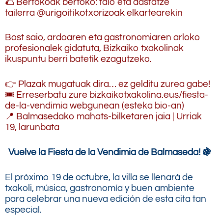
🌮 Bertokoak bertoko: talo eta dastatze
tailerra
@urigoitikotxorizoak
elkartearekin
Bost saio, ardoaren eta gastronomiaren arloko
profesionalek gidatuta, Bizkaiko txakolinak
ikuspuntu berri batetik ezagutzeko.
👉 Plazak mugatuak dira… ez gelditu zurea gabe!
🎟️ Erreserbatu zure bizkaikotxakolina.eus/fiesta-
de-la-vendimia webgunean (esteka bio-an)
📍 Balmasedako mahats-bilketaren jaia | Urriak
19, larunbata
Vuelve la Fiesta de la Vendimia de Balmaseda! 🍇
El próximo 19 de octubre, la villa se llenará de
txakoli, música, gastronomía y buen ambiente
para celebrar una nueva edición de esta cita tan
especial.