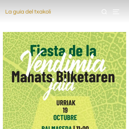
.
La guía del txakoli
.