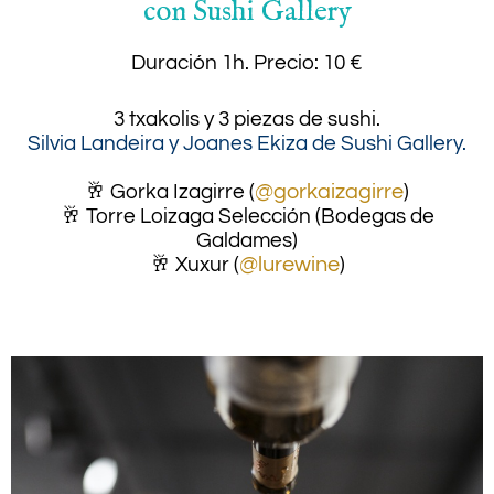
con Sushi Gallery
Duración 1h.
Precio: 10 €
3 txakolis y 3 piezas de sushi.
Silvia Landeira y Joanes Ekiza de Sushi Gallery.
.
🥂 Gorka Izagirre (
@gorkaizagirre
)
🥂 Torre Loizaga Selección (Bodegas de
Galdames)
🥂 Xuxur (
@lurewine
)
.