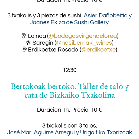
3 txakolis y 3 piezas de sushi.
Asier Dañobeitia y
Joanes Ekiza de Sushi Gallery.
.
🥂 Lainoa (
@bodegasvirgendelorea
)
🥂 Saregin (
@hasiberriak_wines
)
🥂Erdikoetxe Rosado (
@erdikoetxe
)
12:30
Bertokoak bertoko. Taller de talo y
cata de Bizkaiko Txakolina
Duración 1h.
Precio: 10 €
3 txakolis con 3 talos.
José Mari Aguirre Arregui y Urigoitiko Txorizoak