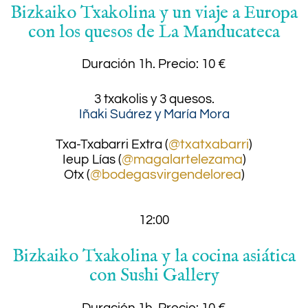
Bizkaiko Txakolina y un viaje a Europa
con los quesos de La Manducateca
Duración 1h.
Precio: 10 €
3 txakolis y 3 quesos.
Iñaki Suárez y María Mora
.
Txa-Txabarri Extra (
@txatxabarri
)
Ieup Lías (
@magalartelezama
)
Otx (
@bodegasvirgendelorea
)
12:00
Bizkaiko Txakolina y la cocina asiática
con Sushi Gallery
Duración 1h.
Precio: 10 €