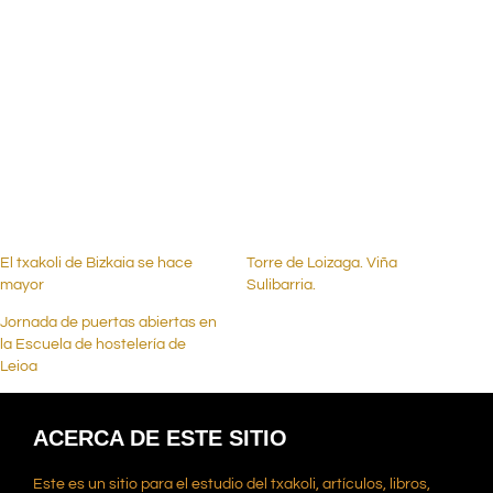
.
.
.
El txakoli de Bizkaia se hace
Torre de Loizaga. Viña
mayor
Sulibarria.
Jornada de puertas abiertas en
la Escuela de hostelería de
Leioa
ACERCA DE ESTE SITIO
Este es un sitio para el estudio del txakoli, artículos, libros,