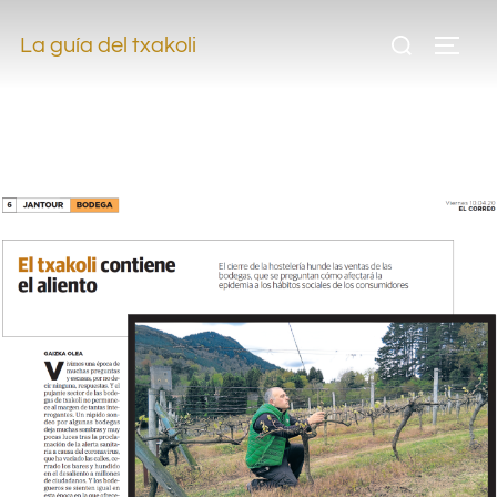
.
La guía del txakoli
.
.