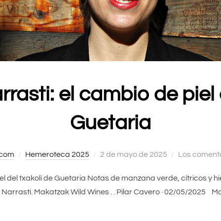
asti: el cambio de piel 
Guetaria
.com
Hemeroteca 2025
Publicado
2 de mayo de 2025
Los comenta
el
iel del txakoli de Guetaria Notas de manzana verde, cítricos y 
 . Narrasti. Makatzak Wild Wines . . Pilar Cavero · 02/05/2025 