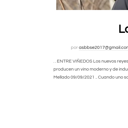
L
por
asbbse2017@gmail.co
. . ENTRE VIÑEDOS Los nuevos reyes d
producen un vino moderno y de induda
Mellado 09/09/2021 .. Cuando uno s