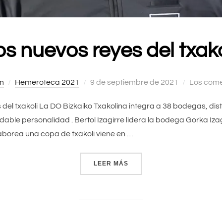
os nuevos reyes del txako
m
Hemeroteca 2021
Publicado
9 de septiembre de 2021
Los come
el
el txakoli La DO Bizkaiko Txakolina integra a 38 bodegas, dist
ble personalidad . Bertol Izagirre lidera la bodega Gorka Izag
aborea una copa de txakoli viene en …
LEER MÁS
«LOS NUEVOS REYES DEL 