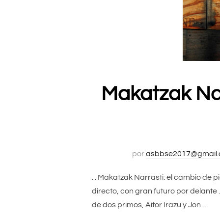
Makatzak Narr
por
asbbse2017@gmail
. . Makatzak Narrasti: el cambio de p
directo, con gran futuro por delante
de dos primos, Aitor Irazu y Jon …