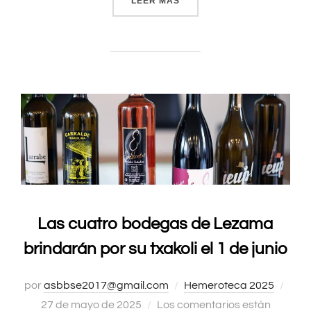
LEER MÁS
«EL ATHLETIC QUIERE AMP
Las cuatro bodegas de Lezama
brindarán por su txakoli el 1 de junio
por
asbbse2017@gmail.com
Hemeroteca 2025
Publ
27 de mayo de 2025
Los comentarios están
el