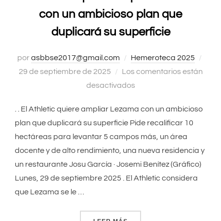
con un ambicioso plan que
duplicará su superficie
por
asbbse2017@gmail.com
Hemeroteca 2025
Publ
29 de septiembre de 2025
Los comentarios están
el
desactivados
. . El Athletic quiere ampliar Lezama con un ambicioso
plan que duplicará su superficie Pide recalificar 10
hectáreas para levantar 5 campos más, un área
docente y de alto rendimiento, una nueva residencia y
un restaurante Josu García · Josemi Benítez (Gráfico)
Lunes, 29 de septiembre 2025 . El Athletic considera
que Lezama se le …