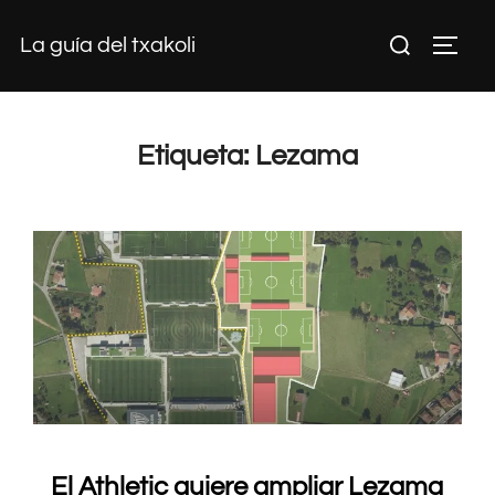
Saltar
Buscar:
La guía del txakoli
al
ALTE
contenido
Etiqueta:
Lezama
El Athletic quiere ampliar Lezama