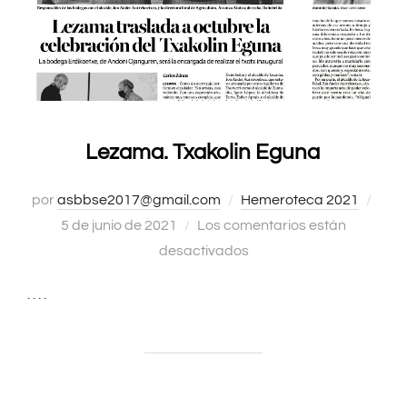
Lezama. Txakolin Eguna
por
asbbse2017@gmail.com
Hemeroteca 2021
Publ
5 de junio de 2021
Los comentarios están
el
desactivados
. . . .