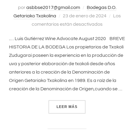
por
asbbse2017@gmail.com
Bodegas D.O.
Getariako Txakolina
Publicado
23 de enero de 2024
Los
comentarios están desactivados
el
.… Luis Gutiérrez Wine Advocate August 2020 BREVE
HISTORIA DE LA BODEGA Los propietarios de Txakoli
Zudugarai poseen la experiencia en la producción de
uva y posterior elaboración de txakoli desde años
anteriores a la creación de la Denominación de
Origen Getariako Txakolina en 1989. Es a raíz de la
creación de la Denominación de Origen,cuando se …
LEER MÁS
«ZUDUGARAI»