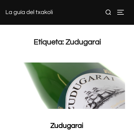
Saltar
Buscar:
La guía del txakoli
al
ALTE
contenido
Etiqueta:
Zudugarai
Zudugarai