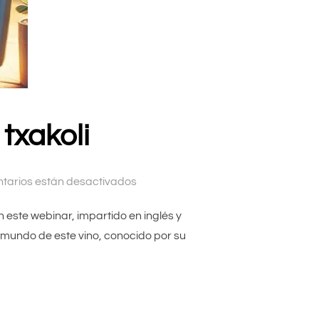
txakoli
tarios están desactivados
𝗩𝗮𝘀𝗰𝗼 .En este webinar, impartido en inglés y
e mundo de este vino, conocido por su
NAR SOBRE TXAKOLI»