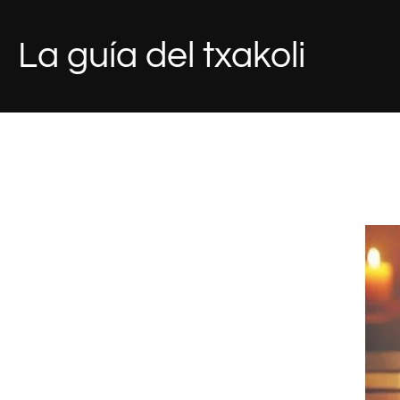
Saltar
al
La guía del txakoli
contenido