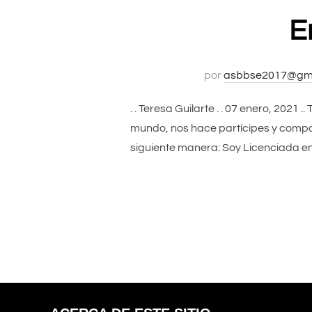
E
por
asbbse2017@gma
. . Teresa Guilarte . . 07 enero, 202
mundo, nos hace partícipes y compart
siguiente manera: Soy Licenciada en