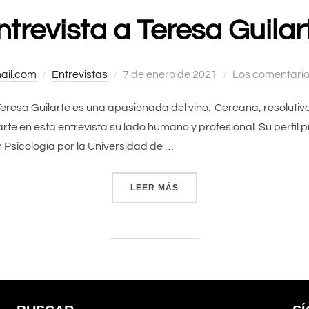
ntrevista a Teresa Guilar
il.com
Entrevistas
Publicado
7 de enero de 2021
Los comentario
el
1 .. Teresa Guilarte es una apasionada del vino. Cercana, resolut
e en esta entrevista su lado humano y profesional. Su perfil pr
 Psicología por la Universidad de …
LEER MÁS
«ENTREVISTA A TERESA G