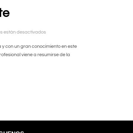
te
s están desactivados
iva y con un gran conocimiento en este
ofesional viene a resumirse de la
UILARTE»