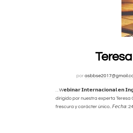
Teresa
por
asbbse2017@gmail.c
. . W𝗲𝗯𝗶𝗻𝗮𝗿 𝗜𝗻𝘁𝗲𝗿𝗻𝗮𝗰𝗶𝗼𝗻𝗮𝗹 𝗲𝗻 
dirigido por nuestra experta Teresa 
frescura y carácter único.. 𝘍𝘦𝘤𝘩𝘢: 24 