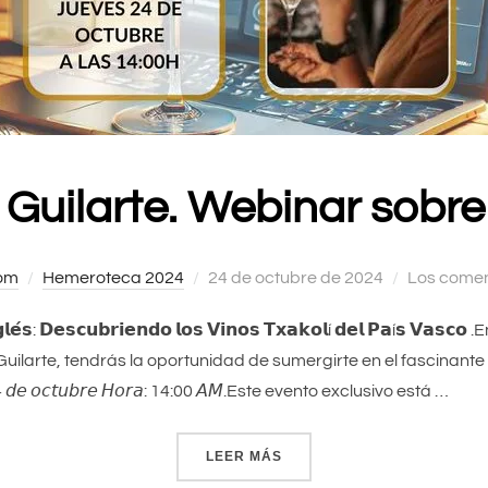
 Guilarte. Webinar sobre 
om
Hemeroteca 2024
Publicado
24 de octubre de 2024
Los comen
el
𝗜𝗻𝗴𝗹𝗲́𝘀: 𝗗𝗲𝘀𝗰𝘂𝗯𝗿𝗶𝗲𝗻𝗱𝗼 𝗹𝗼𝘀 𝗩𝗶𝗻𝗼𝘀 𝗧𝘅𝗮𝗸𝗼𝗹í 𝗱𝗲𝗹 𝗣𝗮í𝘀 
Guilarte, tendrás la oportunidad de sumergirte en el fascinant
𝘥𝘦 𝘰𝘤𝘵𝘶𝘣𝘳𝘦 𝘏𝘰𝘳𝘢: 14:00 𝘈𝘔.Este evento exclusivo está …
LEER MÁS
«TERESA GUILARTE. WEBI