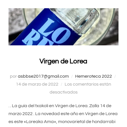
Virgen de Lorea
por
asbbse2017@gmail.com
Hemeroteca 2022
Publ
14 de marzo de 2022
Los comentarios están
el
desactivados
. . La guía del txakoli en Virgen de Lorea. Zalla 14 de
marzo 2022 . La novedad este año en Virgen de Lorea
es este «Loreako Ama», monovarietal de hondarrabi