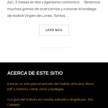
zuri, 3 meses en lías y ligerísimo carbónico. . . Teníamos
muchas ganas de acercarnos y conocer la bodega
de txakoli Virgen de Lorea. Tantas …
LEER MÁS
«VIRGEN DE LOREA»
ACERCA DE ESTE SITIO
Este es un sitio para el estudio del txakoli, artículos, libros,
pdf`s, historia, catas, vinos y bodegas.
«La guía del txakoli» es creada, editada y dirigida por Javi
Calzada.