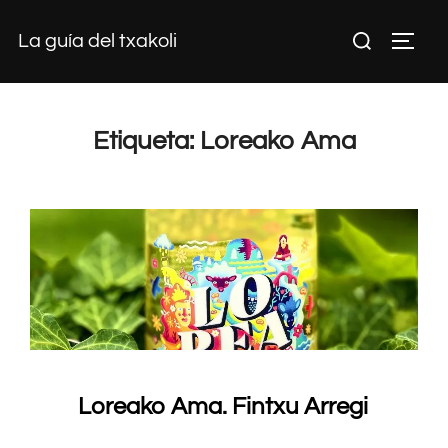
Saltar
Buscar:
La guía del txakoli
al
ALTE
contenido
Etiqueta:
Loreako Ama
Loreako Ama. Fintxu Arregi