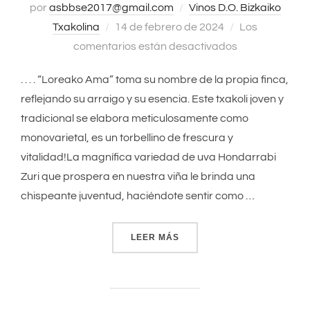
por
asbbse2017@gmail.com
Vinos D.O. Bizkaiko
Txakolina
Publicado
14 de febrero de 2024
Los
comentarios están desactivados
el
. . . . “Loreako Ama” toma su nombre de la propia finca,
reflejando su arraigo y su esencia. Este txakoli joven y
tradicional se elabora meticulosamente como
monovarietal, es un torbellino de frescura y
vitalidad!La magnífica variedad de uva Hondarrabi
Zuri que prospera en nuestra viña le brinda una
chispeante juventud, haciéndote sentir como …
LEER MÁS
«LOREAKO AMA. FINTXU A