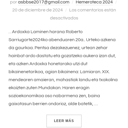
por
asbbse2017@gmail.com
Hemeroteca 2024
Publ
20 de diciembre de 2024
Los comentarios están
el
desactivados
. . Ardoxka Laminen harana Roberto
Sarriugarte2024ko abenduaren 20a.. Urteko azkena
da gaurkoa. Pentsa dezakezuenez, urtean zehar
hainbat ardo dastatu eta gozatzeko aukera izan dut,
eta azken Ardoxka honetarako utzi dut
bikainenetarikoa, agian bikainena: Lamiaran. XIX.
mendearen amaieran, mahastiak landu eta txakolina
ekoizten zuten Mundakan. Haren eragin
sozioekonomikoa oso nabarmena zen, baina
gaixotasun berrien ondorioz, alde batetik, …
LEER MÁS
«LAMINEN HARANA»