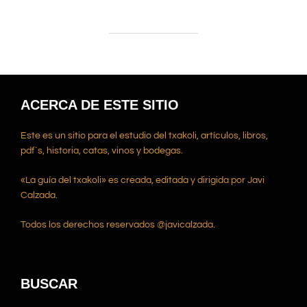
ACERCA DE ESTE SITIO
Este es un sitio para el estudio del txakoli, artículos, libros,
pdf`s, historia, catas, vinos y bodegas.
«La guía del txakoli» es creada, editada y dirigida por Javi
Calzada.
Todos los derechos reservados @javicalzada.
BUSCAR