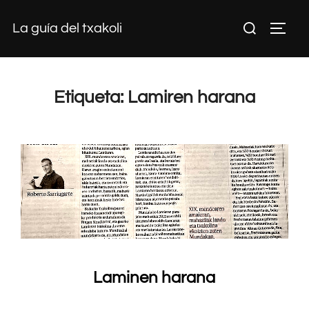
Saltar
Buscar:
La guía del txakoli
al
ALTE
contenido
Etiqueta:
Lamiren harana
Laminen harana