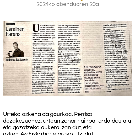
2024ko abenduaren 20a
.
.
Urteko azkena da gaurkoa. Pentsa
dezakezuenez, urtean zehar hainbat ardo dastatu
eta gozatzeko aukera izan dut, eta
azken
Ardoxka
honetarako utzi dut