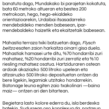
banatuta dago, Mundakako bi parajetan kokatuta,
bata 60 metroko altueran eta bestea 200
metrokoan, hego, hego-ekialdeko
orientazioarekin, Urdaibai itsasadarreko
mendebaldeko mendien babesean, ipar-
mendebaldeko haizetik eta ekaitzetaik babesean.
Mahastia terraza txiki batzuetan dago,
Flysch
beltza
esaten zaion harkaitza oinarri gisa duela.
Mahastiak hamasei urte ditu, %70 hondarribi zuri
mahatsez, %20 hondarribi zuri zerratiz eta %10
riesling mahatsez osatua. Hartziduraren ostean
ardoak akaziazko 500 litroko upelean eta
altzairuzko 500 litroko deposituetan ontzen da
bere ligekin, legamiak utzitako hondarrekin.
Batonage leuna egiten zaio txakolinari —baina
maiz— ontzen ari den bitartean.
Begietara lasto kolore ederra du, isla berdexka
batekin. Sudurrean oso konplexua da, nortasun