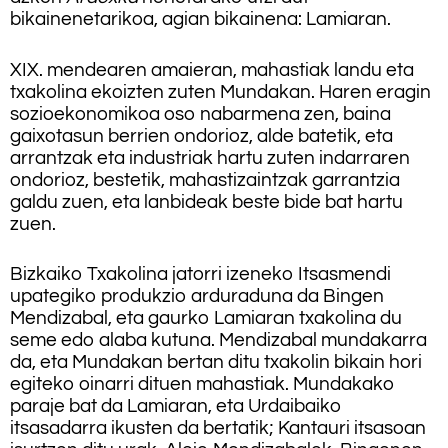
bikainenetarikoa, agian bikainena: Lamiaran.
XIX. mendearen amaieran, mahastiak landu eta
txakolina ekoizten zuten Mundakan. Haren eragin
sozioekonomikoa oso nabarmena zen, baina
gaixotasun berrien ondorioz, alde batetik, eta
arrantzak eta industriak hartu zuten indarraren
ondorioz, bestetik, mahastizaintzak garrantzia
galdu zuen, eta lanbideak beste bide bat hartu
zuen.
Bizkaiko Txakolina jatorri izeneko Itsasmendi
upategiko produkzio arduraduna da Bingen
Mendizabal, eta gaurko Lamiaran txakolina du
seme edo alaba kutuna. Mendizabal mundakarra
da, eta Mundakan bertan ditu txakolin bikain hori
egiteko oinarri dituen mahastiak. Mundakako
paraje bat da Lamiaran, eta Urdaibaiko
itsasadarra ikusten da bertatik; Kantauri itsasoan