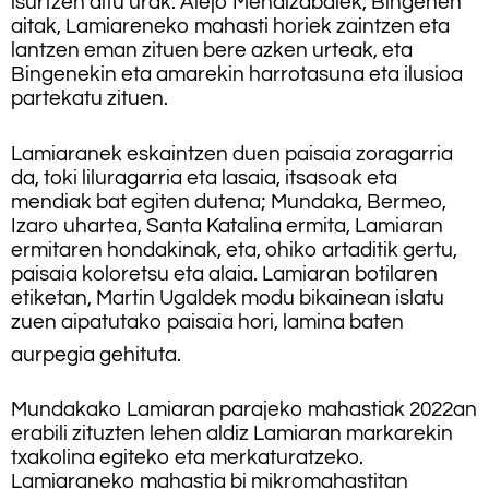
isurtzen ditu urak. Alejo Mendizabalek, Bingenen
aitak, Lamiareneko mahasti horiek zaintzen eta
lantzen eman zituen bere azken urteak, eta
Bingenekin eta amarekin harrotasuna eta ilusioa
partekatu zituen.
Lamiaranek eskaintzen duen paisaia zoragarria
da, toki liluragarria eta lasaia, itsasoak eta
mendiak bat egiten dutena; Mundaka, Bermeo,
Izaro uhartea, Santa Katalina ermita, Lamiaran
ermitaren hondakinak, eta, ohiko artaditik gertu,
paisaia koloretsu eta alaia. Lamiaran botilaren
etiketan, Martin Ugaldek modu bikainean islatu
zuen aipatutako paisaia hori, lamina baten
aurpegia gehituta.
Mundakako Lamiaran parajeko mahastiak 2022an
erabili zituzten lehen aldiz Lamiaran markarekin
txakolina egiteko eta merkaturatzeko.
Lamiaraneko mahastia bi mikromahastitan