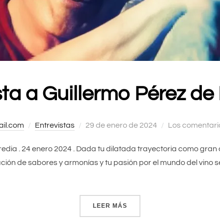
sta a Guillermo Pérez de
il.com
Entrevistas
Publicado
29 de enero de 2024
Los comentari
el
Heredia . 24 enero 2024 . Dada tu dilatada trayectoria como gra
ción de sabores y armonías y tu pasión por el mundo del vino s
LEER MÁS
«ENTREVISTA A GUILLERM