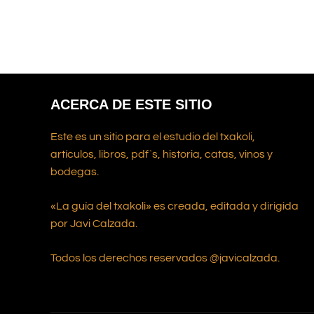
ACERCA DE ESTE SITIO
Este es un sitio para el estudio del txakoli,
artículos, libros, pdf`s, historia, catas, vinos y
bodegas.
«La guía del txakoli» es creada, editada y dirigida
por Javi Calzada.
Todos los derechos reservados @javicalzada.