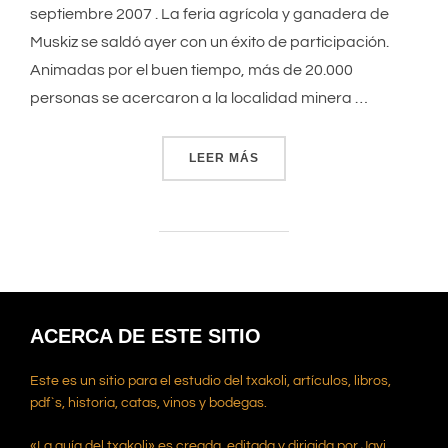
septiembre 2007 . La feria agrícola y ganadera de
Muskiz se saldó ayer con un éxito de participación.
Animadas por el buen tiempo, más de 20.000
personas se acercaron a la localidad minera …
LEER MÁS
«UN PRODUCTOR DE GORDEX
ACERCA DE ESTE SITIO
Este es un sitio para el estudio del txakoli, artículos, libros,
pdf`s, historia, catas, vinos y bodegas.
«La guía del txakoli» es creada, editada y dirigida por Javi