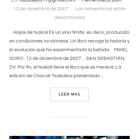
por
asbbse2017@gmail.com
Hemeroteca 2007
Publ
12 de diciembre de 2007
Los comentarios están
el
desactivados
. . Hojas de txakoli Es un vino ‘límite’, es decir, producido
en condiciones no idóneas. Un libro recoge la historia y
la evolución que ha experimentado la bebida . . MIKEL
SORO · 12 de diciembre de 2007… SAN SEBASTIÁN.
DV. Por fin, el txakoli tiene el libro que se merece. La
edición de Chacolí-Txakolina presentado …
LEER MÁS
«HOJAS DE TXAKOLI»