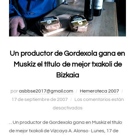
Un productor de Gordexola gana en
Muskiz el título de mejor txakoli de
Bizkaia
por
asbbse2017@gmail.com
Hemeroteca 2007
Publ
17 de septiembre de 2007
Los comentarios están
el
desactivados
. . Un productor de Gordexola gana en Muskiz el título
de mejor txakoli de Vizcaya A. Alonso · Lunes, 17 de