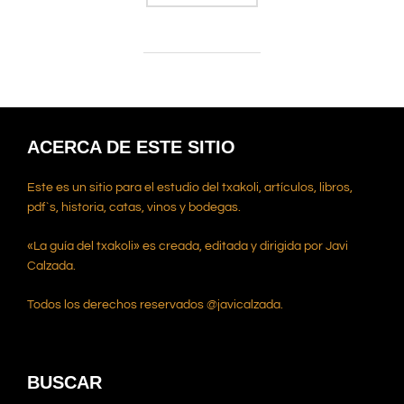
ACERCA DE ESTE SITIO
Este es un sitio para el estudio del txakoli, artículos, libros,
pdf`s, historia, catas, vinos y bodegas.
«La guía del txakoli» es creada, editada y dirigida por Javi
Calzada.
Todos los derechos reservados @javicalzada.
BUSCAR