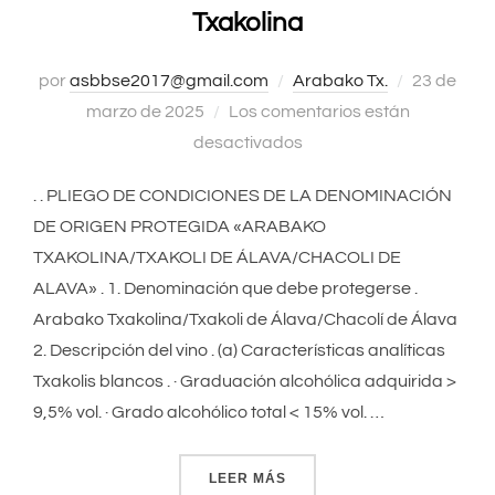
Txakolina
por
asbbse2017@gmail.com
Arabako Tx.
Publicado
23 de
marzo de 2025
Los comentarios están
el
desactivados
. . PLIEGO DE CONDICIONES DE LA DENOMINACIÓN
DE ORIGEN PROTEGIDA «ARABAKO
TXAKOLINA/TXAKOLI DE ÁLAVA/CHACOLI DE
ALAVA» . 1. Denominación que debe protegerse .
Arabako Txakolina/Txakoli de Álava/Chacolí de Álava
2. Descripción del vino . (a) Características analíticas
Txakolis blancos . · Graduación alcohólica adquirida >
9,5% vol. · Grado alcohólico total < 15% vol. …
LEER MÁS
«PLIEGO DE CONDICIONES 