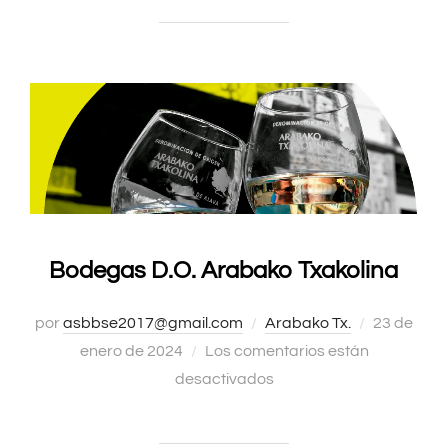
Bodegas D.O. Arabako Txakolina
por
asbbse2017@gmail.com
Arabako Tx.
Publicado
23 de
enero de 2024
Los comentarios están
el
desactivados