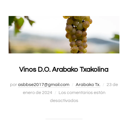
Vinos D.O. Arabako Txakolina
por
asbbse2017@gmail.com
Arabako Tx.
Publicado
23 de
enero de 2024
Los comentarios están
el
desactivados