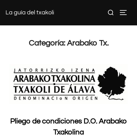
Saltar
Buscar:
La guía del txakoli
al
ALTE
contenido
Categoría:
Arabako Tx.
Pliego de condiciones D.O. Arabako
Txakolina