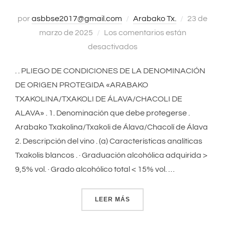
por
asbbse2017@gmail.com
Arabako Tx.
Publicado
23 de
marzo de 2025
Los comentarios están
el
desactivados
. . PLIEGO DE CONDICIONES DE LA DENOMINACIÓN
DE ORIGEN PROTEGIDA «ARABAKO
TXAKOLINA/TXAKOLI DE ÁLAVA/CHACOLI DE
ALAVA» . 1. Denominación que debe protegerse .
Arabako Txakolina/Txakoli de Álava/Chacolí de Álava
2. Descripción del vino . (a) Características analíticas
Txakolis blancos . · Graduación alcohólica adquirida >
9,5% vol. · Grado alcohólico total < 15% vol. …
LEER MÁS
«PLIEGO DE CONDICIONES 