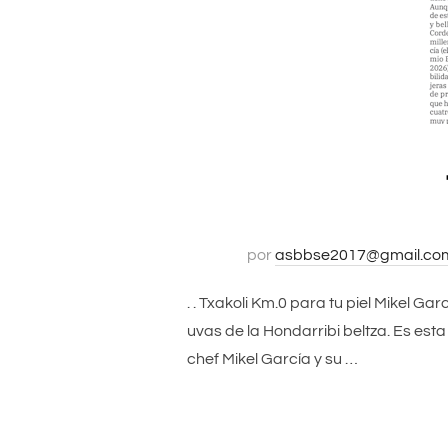
por
asbbse2017@gmail.co
. . Txakoli Km.0 para tu piel Mikel G
uvas de la Hondarribi beltza. Es est
chef Mikel García y su …