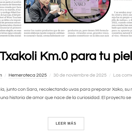
Txakoli Km.0 para tu pie
m
Hemeroteca 2025
Publicado
30 de noviembre de 2025
Los come
el
arcía, junto con Sara, recolectando uvas para preparar Xako, su
a una historia de amor que nace de la curiosidad. El proyecto s
LEER MÁS
«TXAKOLI KM.0 PARA TU PI