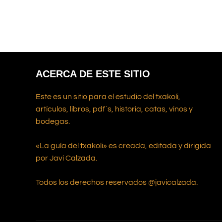
ACERCA DE ESTE SITIO
Este es un sitio para el estudio del txakoli,
artículos, libros, pdf`s, historia, catas, vinos y
bodegas.
«La guía del txakoli» es creada, editada y dirigida
por Javi Calzada.
Todos los derechos reservados @javicalzada.