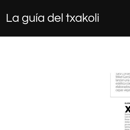
Saltar
al
La guía del txakoli
contenido