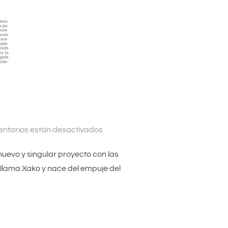
l
ntarios están desactivados
 nuevo y singular proyecto con las
e llama Xako y nace del empuje del
EL»