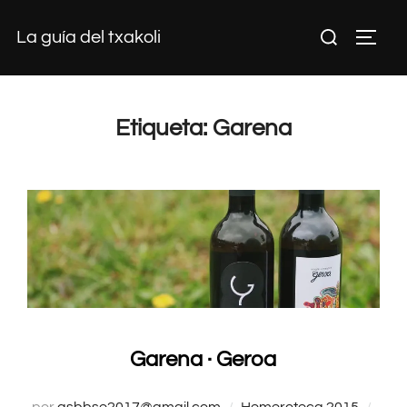
Saltar
Buscar:
La guía del txakoli
al
ALTE
contenido
Etiqueta:
Garena
Garena · Geroa