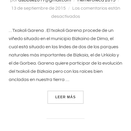
por
asbbse2017@gmail.com
Hemeroteca 2015
Publ
13 de septiembre de 2015
Los comentarios están
el
desactivados
. . Txakoli Garena . El txakoli Garena procede de un
viñedo situado en el municipio Bizkaino de Dima, el
cual está situado en las lindes de dos de los parques
naturales más importantes de Bizkaia, el de Urkiola y
el de Gorbea. Garena quiere participar de la evolución
del txakoli de Bizkaia pero con las raíces bien
ancladas en nuestra tierra …
LEER MÁS
«GARENA · GEROA»