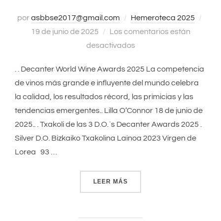
por
asbbse2017@gmail.com
Hemeroteca 2025
Publ
19 de junio de 2025
Los comentarios están
el
desactivados
. . Decanter World Wine Awards 2025 La competencia
de vinos más grande e influyente del mundo celebra
la calidad, los resultados récord, las primicias y las
tendencias emergentes.. Lilla O’Connor 18 de junio de
2025.. . Txakoli de las 3 D.O.`s Decanter Awards 2025 .
Silver D.O. Bizkaiko Txakolina Lainoa 2023 Virgen de
Lorea 93 …
LEER MÁS
«DECANTER WORLD WINE 