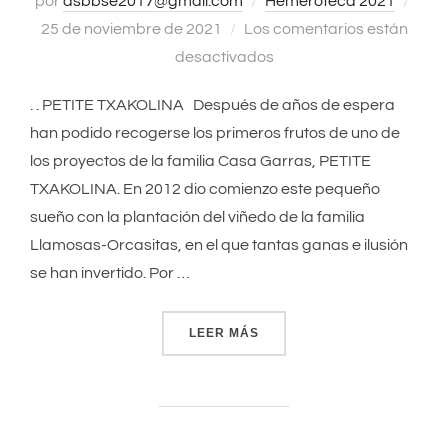
por
asbbse2017@gmail.com
Hemeroteca 2021
Publ
25 de noviembre de 2021
Los comentarios están
el
desactivados
. . PETITE TXAKOLINA Después de años de espera
han podido recogerse los primeros frutos de uno de
los proyectos de la familia Casa Garras, PETITE
TXAKOLINA. En 2012 dio comienzo este pequeño
sueño con la plantación del viñedo de la familia
Llamosas-Orcasitas, en el que tantas ganas e ilusión
se han invertido. Por …
LEER MÁS
«PETITE TXAKOLINA. 2021»