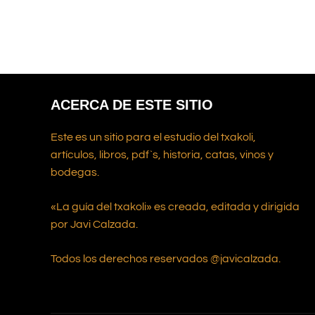
ACERCA DE ESTE SITIO
Este es un sitio para el estudio del txakoli,
artículos, libros, pdf`s, historia, catas, vinos y
bodegas.
«La guía del txakoli» es creada, editada y dirigida
por Javi Calzada.
Todos los derechos reservados @javicalzada.