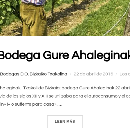
Bodega Gure Ahalegina
Bodegas D.O. Bizkaiko Txakolina
Publicado
22 de abril de 2016
Los 
el
 Ahaleginak . Txakoli de Bizkaia: bodega Gure Ahaleginak 22 abr
id de los siglos XII y XIII se utilizaba para el autoconsumo y el
ain» («lo sufiente para casa», …
LEER MÁS
«BODEGA GURE AHALEGIN