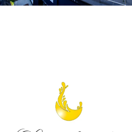
.
.
.
.