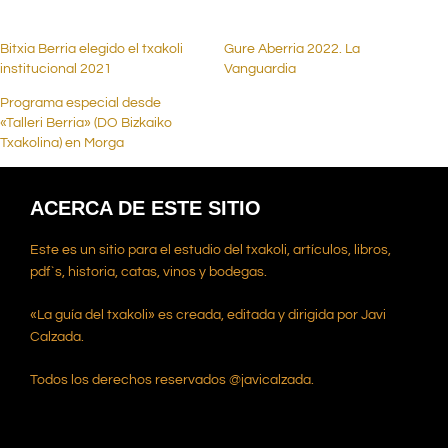
Bitxia Berria elegido el txakoli
Gure Aberria 2022. La
institucional 2021
Vanguardia
Programa especial desde
«Talleri Berria» (DO Bizkaiko
Txakolina) en Morga
ACERCA DE ESTE SITIO
Este es un sitio para el estudio del txakoli, artículos, libros,
pdf`s, historia, catas, vinos y bodegas.
«La guía del txakoli» es creada, editada y dirigida por Javi
Calzada.
Todos los derechos reservados @javicalzada.