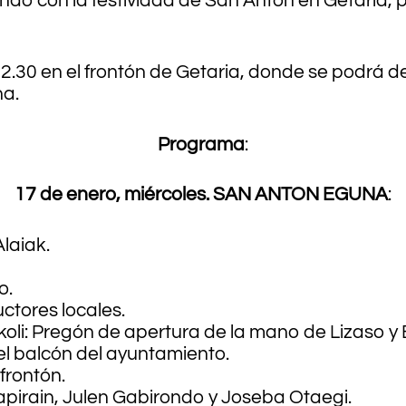
iendo con la festividad de San Antón en Getaria
12.30 en el frontón de Getaria, donde se podrá d
na.
Programa
:
17 de enero, miércoles. SAN ANTON EGUNA
:
Alaiak.
o.
uctores locales.
oli: Pregón de apertura de la mano de Lizaso y
el balcón del ayuntamiento.
 frontón.
apirain, Julen Gabirondo y Joseba Otaegi.