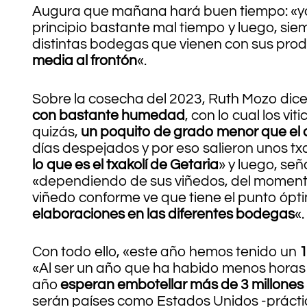
Augura que mañana hará buen tiempo: «yo 
principio bastante mal tiempo y luego, sie
distintas bodegas que vienen con sus prod
media al frontón
«.
Sobre la cosecha del 2023, Ruth Mozo dic
con bastante humedad
, con lo cual los v
quizás,
un poquito de grado menor que el
días despejados y por eso salieron unos tx
lo que es el txakolí de Getaria
» y luego, se
«dependiendo de sus viñedos, del moment
viñedo conforme ve que tiene el punto ópti
elaboraciones en las diferentes bodegas
«.
Con todo ello, «este año hemos tenido un
1
«Al ser un año que ha habido menos horas
año
esperan embotellar más de 3 millones 
serán países como Estados Unidos -práctica