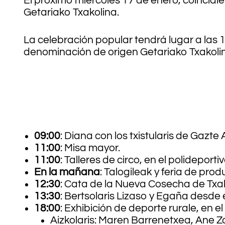
El próximo miércoles 17 de enero, coincid
Getariako Txakolina.
La celebración popular tendrá lugar a las 
denominación de origen Getariako Txakoli
09:00
: Diana con los txistularis de Gazte 
11:00
: Misa mayor.
11:00
: Talleres de circo, en el polideportiv
En la mañana
: Talogileak y feria de prod
12:30
: Cata de la Nueva Cosecha de Txak
13:30
: Bertsolaris Lizaso y Egaña desde 
18:00
: Exhibición de deporte rurale, en el
Aizkolaris: Maren Barrenetxea, Ane Z