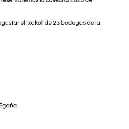
, presentaremos la cosecha 2023 de
egustar el txakoli de 23 bodegas de la
 Egaña.