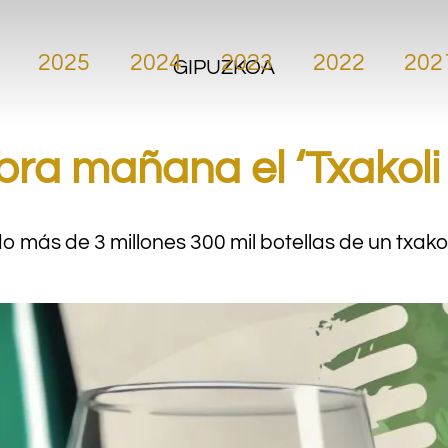
2025
2024
2023
2022
202
GIPUZKOA
bra mañana el ‘Txakol
o más de 3 millones 300 mil botellas de un txak
.
.