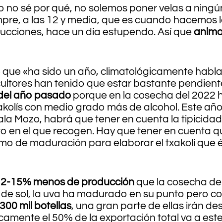
no sé por qué, no solemos poner velas a ningún
mpre, a las 12 y media, que es cuando hacemos la
ucciones, hace un día estupendo. Así que
animo
e que «ha sido un año, climatológicamente habl
iticultores han tenido que estar bastante pendiente
 del año pasado
porque en la cosecha del 2022 
akolís con medio grado más de alcohol. Este año
ñala Mozo, habrá que tener en cuenta la tipicid
o en el que recogen. Hay que tener en cuenta
mo de maduración para elaborar el txakolí que é
2-15% menos de producción
que la cosecha del
 de sol, la uva ha madurado en su punto pero c
300 mil botellas
, una gran parte de ellas irán de
mente el 50% de la exportación total va a este 