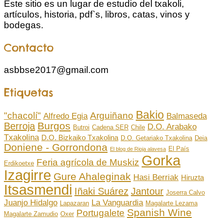
Este sitio es un lugar de estudio del txakoli,
artículos, historia, pdf`s, libros, catas, vinos y
bodegas.
Contacto
asbbse2017@gmail.com
Etiquetas
Bakio
"chacolí"
Arguiñano
Alfredo Egia
Balmaseda
Burgos
Berroja
D.O. Arabako
Butroi
Cadena SER
Chile
Txakolina
D.O. Bizkaiko Txakolina
D.O. Getariako Txakolina
Deia
Doniene - Gorrondona
El País
El blog de Rioja alavesa
Gorka
Feria agrícola de Muskiz
Erdikoetxe
Izagirre
Gure Ahaleginak
Hasi Berriak
Hiruzta
Itsasmendi
Iñaki Suárez
Jantour
Joserra Calvo
Juanjo Hidalgo
La Vanguardia
Lapazaran
Magalarte Lezama
Spanish Wine
Portugalete
Magalarte Zamudio
Oxer