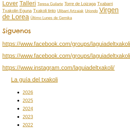
Lover
Talleri
Torre de Loizaga
Txabarri
Teresa Guilarte
Virgen
Txakolin Eguna
Txakoli tinto
Ulibarri Artzaiak
Uriondo
de Lorea
Último Lunes de Gernika
Síguenos
https://www.facebook.com/groups/laguiadeltxakol
https://www.facebook.com/groups/laguiadeltxakol
https://www.instagram.com/laguiadeltxakoli/
La guía del txakoli
2026
2025
2024
2023
2022