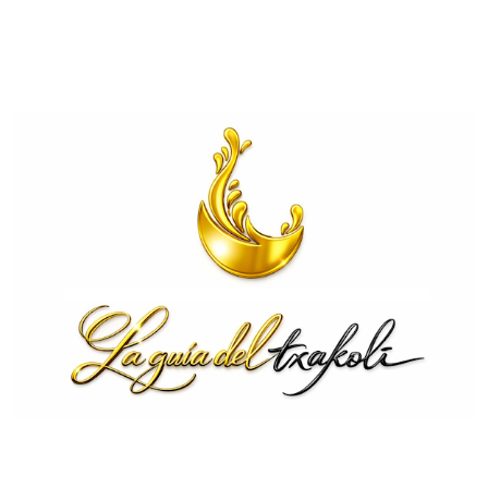
.
.
.