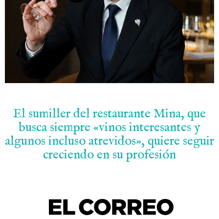
El sumiller del restaurante Mina, que
busca siempre «vinos interesantes y
algunos incluso atrevidos», quiere seguir
creciendo en su profesión
.