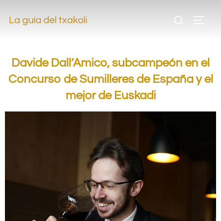
–
La guía del txakoli
.
Davide Dall’Amico, subcampeón en el
Concurso de Sumilleres de España y el
mejor de Euskadi