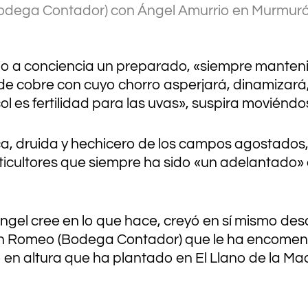
dega Contador) con Ángel Amurrio en Murmurón
.
.
a conciencia un preparado, «siempre mantenien
e cobre con cuyo chorro asperjará, dinamizará, 
col es fertilidad para las uvas», suspira moviéndo
ca, druida y hechicero de los campos agostado
viticultores que siempre ha sido «un adelantado
gel cree en lo que hace, creyó en sí mismo desde
ín Romeo (Bodega Contador) que le ha encomend
en altura que ha plantado en El Llano de la Made