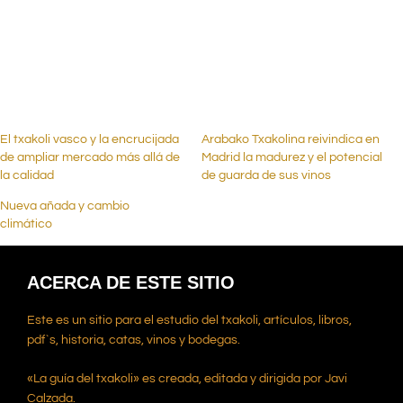
.
.
El txakoli vasco y la encrucijada
Arabako Txakolina reivindica en
de ampliar mercado más allá de
Madrid la madurez y el potencial
la calidad
de guarda de sus vinos
Nueva añada y cambio
climático
ACERCA DE ESTE SITIO
Este es un sitio para el estudio del txakoli, artículos, libros,
pdf`s, historia, catas, vinos y bodegas.
«La guía del txakoli» es creada, editada y dirigida por Javi
Calzada.