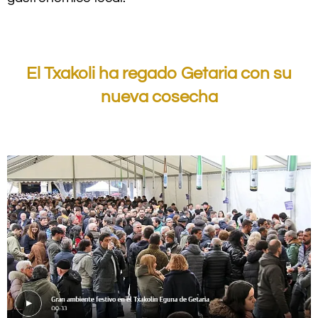
.
El Txakoli ha regado Getaria con su
nueva cosecha
.