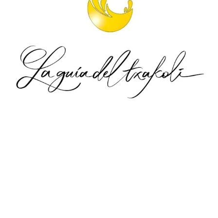
.
.
.
.