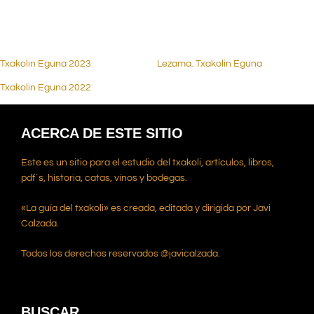
.
Txakolin Eguna 2023
Lezama. Txakolin Eguna
Txakolin Eguna 2022
ACERCA DE ESTE SITIO
Este es un sitio para el estudio del txakoli, artículos, libros,
pdf`s, historia, catas, vinos y bodegas.
«La guía del txakoli» es creada, editada y dirigida por Javi
Calzada.
Todos los derechos reservados @javicalzada.
BUSCAR