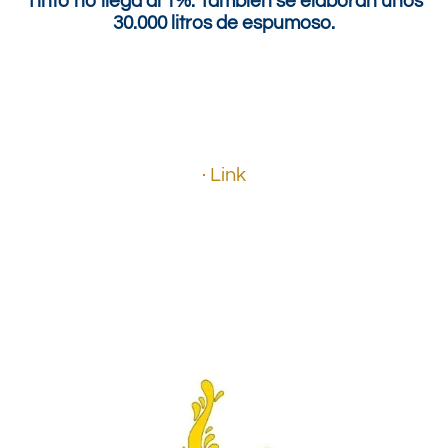
Tinto no llega al 1%. También se elaboran unos
30.000 litros de espumoso.
.
.
· Link
.
.
.