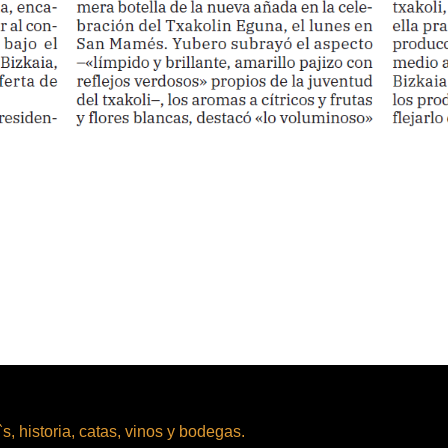
.
.
.
f`s, historia, catas, vinos y bodegas.