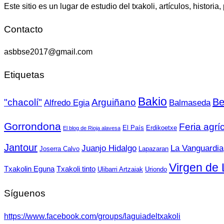
Este sitio es un lugar de estudio del txakoli, artículos, historia,
Contacto
asbbse2017@gmail.com
Etiquetas
Bakio
Be
"chacolí"
Arguiñano
Alfredo Egia
Balmaseda
Gorrondona
Feria agrí
El País
Erdikoetxe
El blog de Rioja alavesa
Jantour
Juanjo Hidalgo
La Vanguardia
Joserra Calvo
Lapazaran
Virgen de 
Txakolin Eguna
Txakoli tinto
Ulibarri Artzaiak
Uriondo
Síguenos
https://www.facebook.com/groups/laguiadeltxakoli