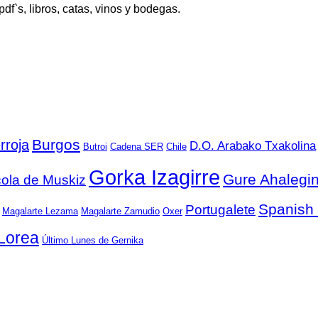
 pdf`s, libros, catas, vinos y bodegas.
Burgos
rroja
D.O. Arabako Txakolina
Butroi
Cadena SER
Chile
Gorka Izagirre
Gure Ahalegi
cola de Muskiz
Spanish
Portugalete
Magalarte Lezama
Magalarte Zamudio
Oxer
Lorea
Último Lunes de Gernika