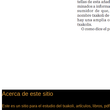
Acerca de este sitio
Este es un sitio para el estudio del txakoli, artículos, libros, pd