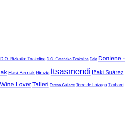
Doniene -
D.O. Bizkaiko Txakolina
D.O. Getariako Txakolina
Deia
Itsasmendi
nak
Iñaki Suárez
Hasi Berriak
Hiruzta
 Wine Lover
Talleri
Torre de Loizaga
Txabarri
Teresa Guilarte