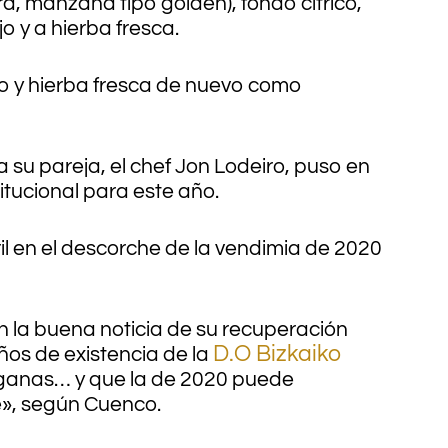
a, manzana tipo golden), fondo cítrico,
o y a hierba fresca.
jo y hierba fresca de nuevo como
a su pareja, el chef Jon Lodeiro, puso en
itucional para este año.
il en el descorche de la vendimia de 2020
n la buena noticia de su recuperación
D.O Bizkaiko
años de existencia de la
n ganas… y que la de 2020 puede
e», según Cuenco.