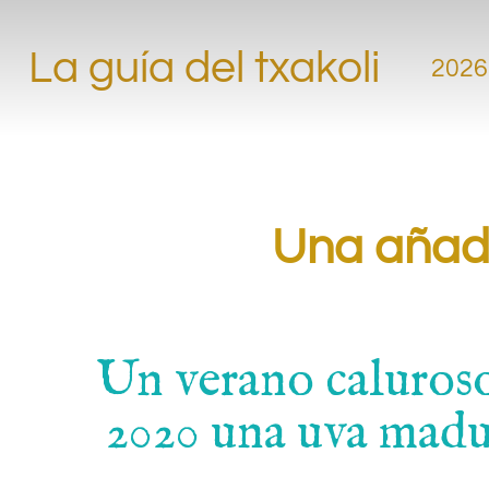
.
La guía del txakoli
2026
.
Una añada
Un verano caluroso
2020 una uva madur