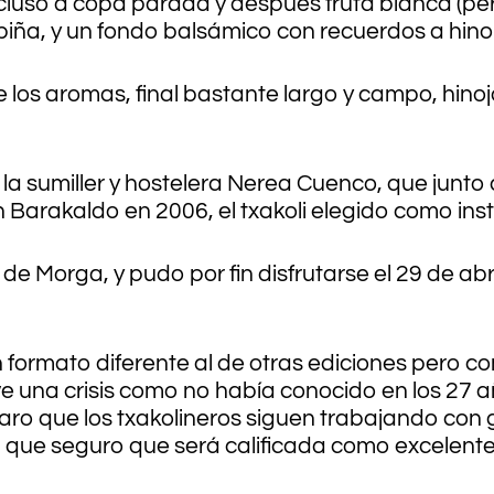
cluso a copa parada y después fruta blanca (per
piña, y un fondo balsámico con recuerdos a hinoj
 los aromas, final bastante largo y campo, hino
la sumiller y hostelera Nerea Cuenco, que junto 
 Barakaldo en 2006, el txakoli elegido como inst
e Morga, y pudo por fin disfrutarse el 29 de abr
 formato diferente al de otras ediciones pero co
ive una crisis como no había conocido en los 27 
laro que los txakolineros siguen trabajando co
 que seguro que será calificada como excelent