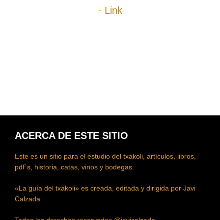
· Link
.
.
.
.
ACERCA DE ESTE SITIO
Este es un sitio para el estudio del txakoli, artículos, libros,
pdf`s, historia, catas, vinos y bodegas.
«La guía del txakoli» es creada, editada y dirigida por Javi
Calzada.