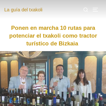
.
La guía del txakoli
.
Ponen en marcha 10 rutas para
potenciar el txakoli como tractor
turístico de Bizkaia
.