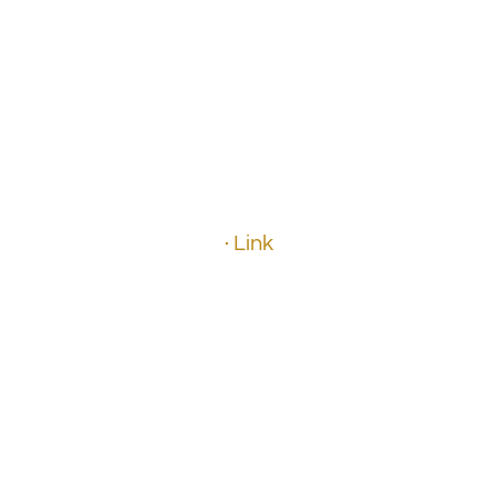
.
.
.
· Link
.
.
.
.