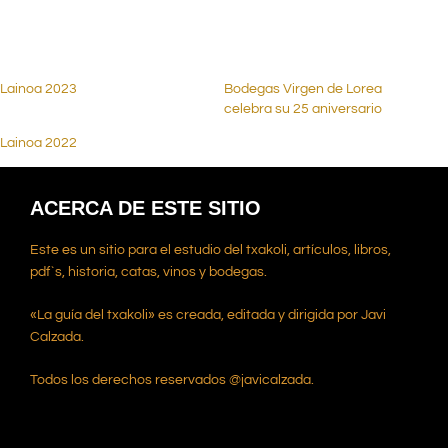
Lainoa 2023
Bodegas Virgen de Lorea
celebra su 25 aniversario
Lainoa 2022
ACERCA DE ESTE SITIO
Este es un sitio para el estudio del txakoli, artículos, libros,
pdf`s, historia, catas, vinos y bodegas.
«La guía del txakoli» es creada, editada y dirigida por Javi
Calzada.
Todos los derechos reservados @javicalzada.