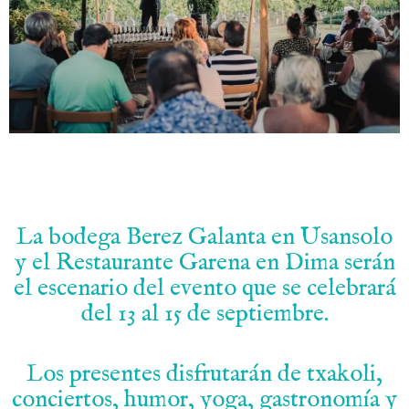
.
La bodega Berez Galanta en Usansolo
y el Restaurante Garena en Dima serán
el escenario del evento que se celebrará
del 13 al 15 de septiembre.
Los presentes disfrutarán de txakoli,
conciertos, humor, yoga, gastronomía y