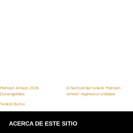
.
.
.
.
.
Mahasti Artean 2026
El festival del txakoli ‘Mahasti
Durangaldea
artean’ regresa a Urdaibai
Txakoli Butroi
ACERCA DE ESTE SITIO