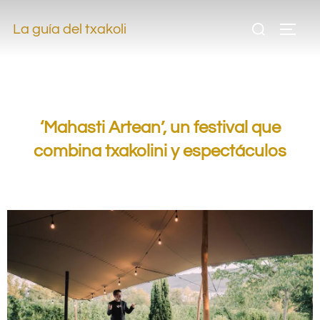
.
La guía del txakoli
.
.
‘Mahasti Artean’, un festival que
combina txakolini y espectáculos
.