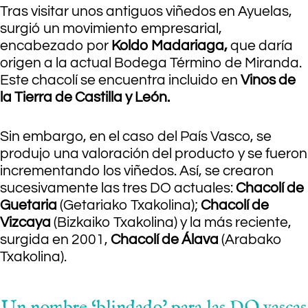
Tras visitar unos antiguos viñedos en Ayuelas,
surgió un movimiento empresarial,
encabezado por
Koldo Madariaga,
que daría
origen a la actual Bodega Término de Miranda.
Este chacolí se encuentra incluido en
Vinos de
la Tierra de Castilla y León.
Sin embargo, en el caso del País Vasco, se
produjo una valoración del producto y se fueron
incrementando los viñedos. Así, se crearon
sucesivamente las tres DO actuales:
Chacolí de
Guetaria
(Getariako Txakolina);
Chacolí de
Vizcaya
(Bizkaiko Txakolina) y la más reciente,
surgida en 2001,
Chacolí de Álava
(Arabako
Txakolina).
Un nombre ‘blindado’ para las DO vascas