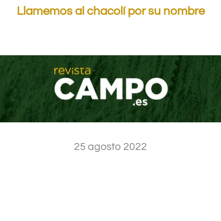
Llamemos al chacolí por su nombre
.
25 agosto 2022
.
.