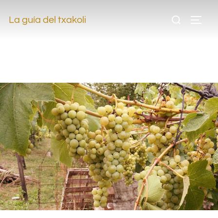
.
La guía del txakoli
.
.