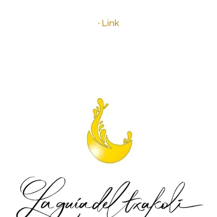
· Link
.
.