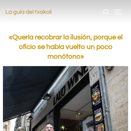
.
La guía del txakoli
.
«Quería recobrar la ilusión, porque el
oficio se había vuelto un poco
monótono»