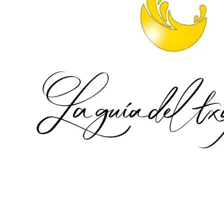
.
.
.