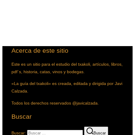
.
.
.
.
Acerca de este sitio
Este es un sitio para el estudio del txakoli, artículos, libros,
pdf`s, historia, catas, vinos y bodegas.
«La guía del txakoli» es creada, editada y dirigida por Javi
Calzada.
Todos los derechos reservados @javicalzada.
Buscar
Buscar:
Buscar