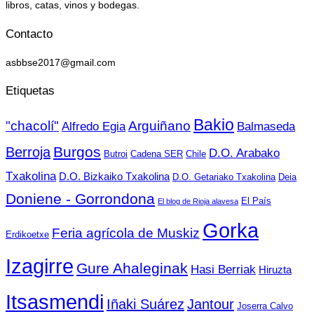
libros, catas, vinos y bodegas.
Contacto
asbbse2017@gmail.com
Etiquetas
Bakio
"chacolí"
Arguiñano
Alfredo Egia
Balmaseda
Burgos
Berroja
D.O. Arabako
Butroi
Cadena SER
Chile
Txakolina
D.O. Bizkaiko Txakolina
D.O. Getariako Txakolina
Deia
Doniene - Gorrondona
El País
El blog de Rioja alavesa
Gorka
Feria agrícola de Muskiz
Erdikoetxe
Izagirre
Gure Ahaleginak
Hasi Berriak
Hiruzta
Itsasmendi
Iñaki Suárez
Jantour
Joserra Calvo