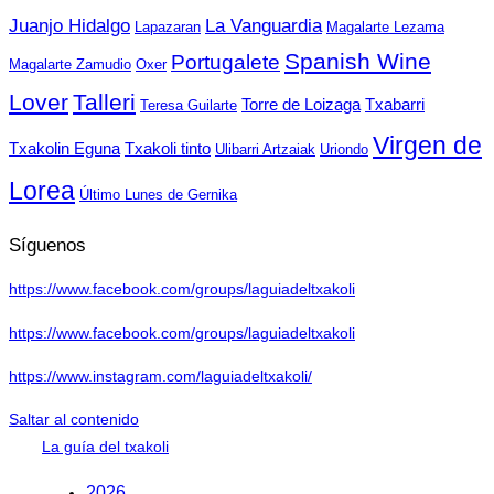
Juanjo Hidalgo
La Vanguardia
Lapazaran
Magalarte Lezama
Spanish Wine
Portugalete
Magalarte Zamudio
Oxer
Lover
Talleri
Torre de Loizaga
Txabarri
Teresa Guilarte
Virgen de
Txakolin Eguna
Txakoli tinto
Ulibarri Artzaiak
Uriondo
Lorea
Último Lunes de Gernika
Síguenos
https://www.facebook.com/groups/laguiadeltxakoli
https://www.facebook.com/groups/laguiadeltxakoli
https://www.instagram.com/laguiadeltxakoli/
Saltar al contenido
La guía del txakoli
2026