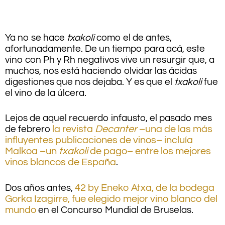
.
Ya no se hace
txakoli
como el de antes,
afortunadamente. De un tiempo para acá, este
vino con Ph y Rh negativos vive un resurgir que, a
muchos, nos está haciendo olvidar las ácidas
digestiones que nos dejaba. Y es que el
txakoli
fue
el vino de la úlcera.
Lejos de aquel recuerdo infausto, el pasado mes
de febrero
la revista
Decanter
–una de las más
influyentes publicaciones de vinos– incluía
Malkoa –un
txakoli
de pago– entre los mejores
vinos blancos de España
.
Dos años antes,
42 by Eneko Atxa, de la bodega
Gorka Izagirre, fue elegido mejor vino blanco del
mundo
en el Concurso Mundial de Bruselas.