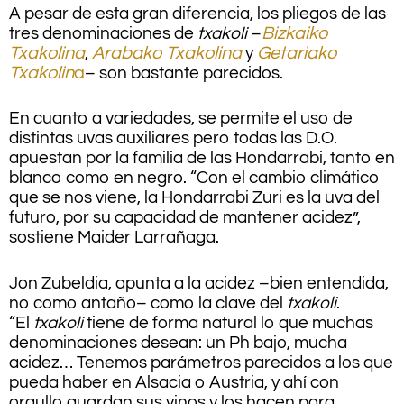
A pesar de esta gran diferencia, los pliegos de las
tres denominaciones de
txakoli
–
Bizkaiko
Txakolina
,
Arabako Txakolina
y
Getariako
Txakolin
a
– son bastante parecidos.
En cuanto a variedades, se permite el uso de
distintas uvas auxiliares pero todas las D.O.
apuestan por la familia de las Hondarrabi, tanto en
blanco como en negro. “Con el cambio climático
que se nos viene, la Hondarrabi Zuri es la uva del
futuro, por su capacidad de mantener acidez”,
sostiene Maider Larrañaga.
Jon Zubeldia, apunta a la acidez –bien entendida,
no como antaño– como la clave del
txakoli
.
“El
txakoli
tiene de forma natural lo que muchas
denominaciones desean: un Ph bajo, mucha
acidez… Tenemos parámetros parecidos a los que
pueda haber en Alsacia o Austria, y ahí con
orgullo guardan sus vinos y los hacen para