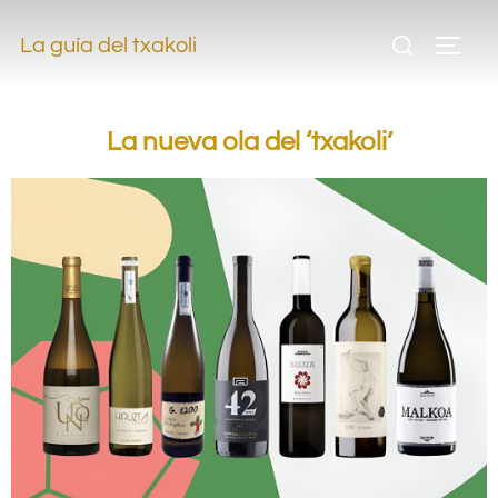
.
La guía del txakoli
.
La nueva ola del ‘txakoli’