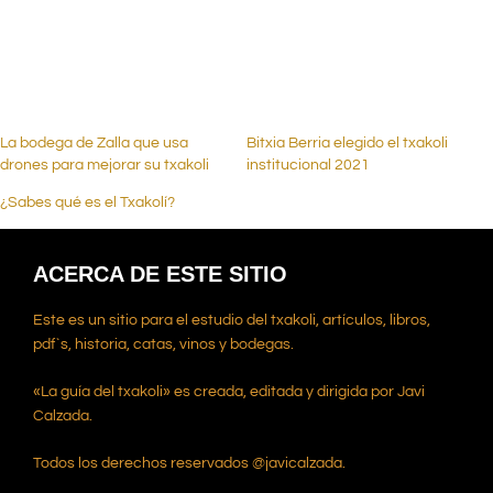
.
.
.
La bodega de Zalla que usa
Bitxia Berria elegido el txakoli
drones para mejorar su txakoli
institucional 2021
¿Sabes qué es el Txakolí?
ACERCA DE ESTE SITIO
Este es un sitio para el estudio del txakoli, artículos, libros,
pdf`s, historia, catas, vinos y bodegas.
«La guía del txakoli» es creada, editada y dirigida por Javi
Calzada.
Todos los derechos reservados @javicalzada.