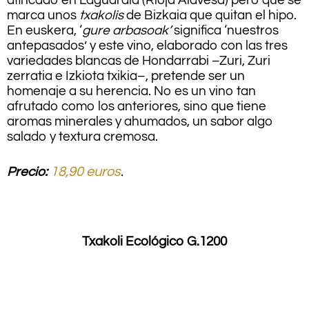
afincado en Laguardia (Rioja Alavesa) pero que se
marca unos
txakolis
de Bizkaia que quitan el hipo.
En euskera, ‘
gure arbasoak’
significa ‘nuestros
antepasados’ y este vino, elaborado con las tres
variedades blancas de Hondarrabi –Zuri, Zuri
zerratia e Izkiota txikia–, pretende ser un
homenaje a su herencia. No es un vino tan
afrutado como los anteriores, sino que tiene
aromas minerales y ahumados, un sabor algo
salado y textura cremosa.
Precio:
18,90 euros
.
.
Txakoli Ecológico G.1200