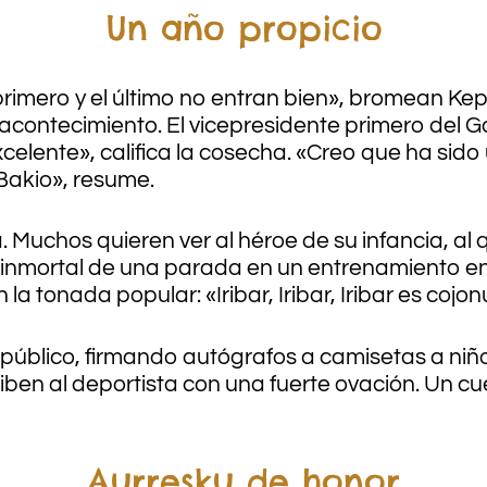
Un año propicio
 primero y el último no entran bien», bromean Ke
acontecimiento. El vicepresidente primero del G
«Excelente», califica la cosecha. «Creo que ha sid
Bakio», resume.
. Muchos quieren ver al héroe de su infancia, al
inmortal de una parada en un entrenamiento en
la tonada popular: «Iribar, Iribar, Iribar es coj
 público, firmando autógrafos a camisetas a niños
ben al deportista con una fuerte ovación. Un cue
Aurresku de honor