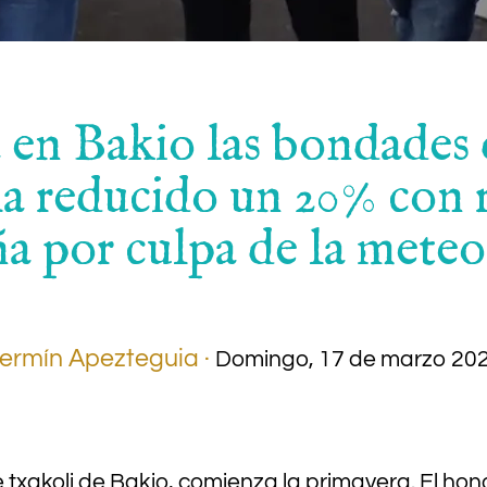
 en Bakio las bondades 
ha reducido un 20% con r
a por culpa de la meteo
ermín Apezteguia ·
Domingo, 17 de marzo 20
 txakoli de Bakio, comienza la primavera. El ho