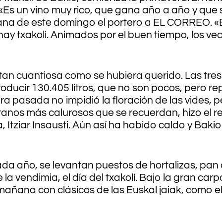
r. «Es un vino muy rico, que gana año a año y qu
ñana de este domingo el portero a EL CORREO. 
y txakoli. Animados por el buen tiempo, los vecin
tan cuantiosa como se hubiera querido. Las tre
oducir 130.405 litros, que no son pocos, pero r
a pasada no impidió la floración de las vides, p
 veranos más calurosos que se recuerdan, hizo el r
tziar Insausti. Aún así ha habido caldo y Bakio
ada año, se levantan puestos de hortalizas, pan 
e la vendimia, el día del txakolí. Bajo la gran car
añana con clásicos de las Euskal jaiak, como el ‘