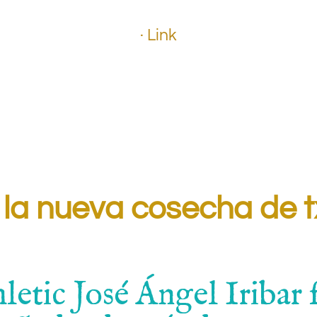
· Link
.
.
.
 la nueva cosecha de t
letic José Ángel Iribar f