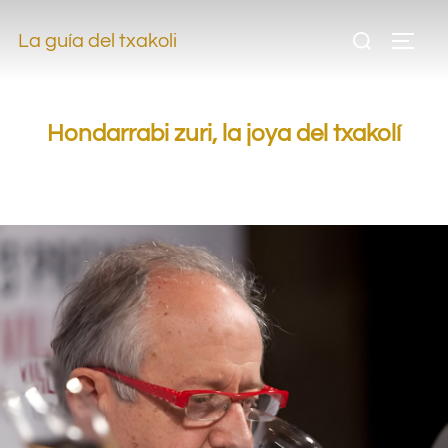
.
La guía del txakoli
.
Hondarrabi zuri, la joya del txakolí
.