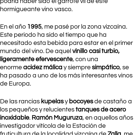
podría haber sido el garrote vil de este
hormigueante vino vasco.
En el año
1995
, me pasé por la zona vizcaína.
Este periodo ha sido el tiempo que ha
necesitado esta bebida para estar en el primer
mundo del vino. De aquel
vinillo casi turbio
,
ligeramente efervescente
, con una
enorme
acidez málica
y siempre
simpático
, se
ha pasado a uno de los más interesantes vinos
de Europa.
De las rancias
kupelas
y
bocoyes
de castaño a
los pequeños y relucientes
tanques de acero
inoxidable
.
Ramón Muguruza
, en aquellos años
investigador vitícola de la Estación de
fruticultura de la localidad vizcaína de
Zalla
, me