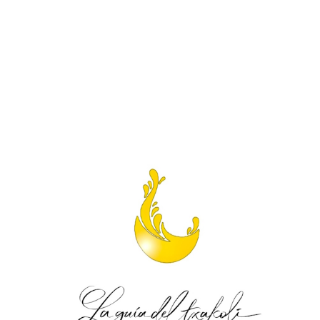
.
.
.
.