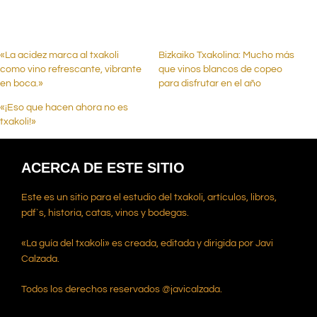
«La acidez marca al txakoli
Bizkaiko Txakolina: Mucho más
como vino refrescante, vibrante
que vinos blancos de copeo
en boca.»
para disfrutar en el año
«¡Eso que hacen ahora no es
txakoli!»
ACERCA DE ESTE SITIO
Este es un sitio para el estudio del txakoli, artículos, libros,
pdf`s, historia, catas, vinos y bodegas.
«La guía del txakoli» es creada, editada y dirigida por Javi
Calzada.
Todos los derechos reservados @javicalzada.