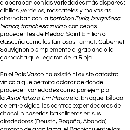
elaboraban con las variedades más dispares :
albillos ,verdejos, moscateles y malvasías
alternaban con la
bertokoa Zuria
,
borgoñesa
blanca, franchesa zuria
o con cepas
procedentes de Medoc, Saint Emilion o
Gascuña como los famosos Tannat, Cabernet
Sauvignon o simplemente el graciano o la
garnacha que llegaron de la Rioja.
En el País Vasco no existió ni existe catastro
vinícola que permita aclarar de dónde
proceden variedades como por ejemplo
la
Asto
Matza o Erri Matza
etc. En aquel Bilbao
de entre siglos, los centros expendedores de
chacolí o caseríos txakolineros en sus
alrededores (Deusto, Begoña, Abando)
gozaron de gran fama: el Bachichu entre las