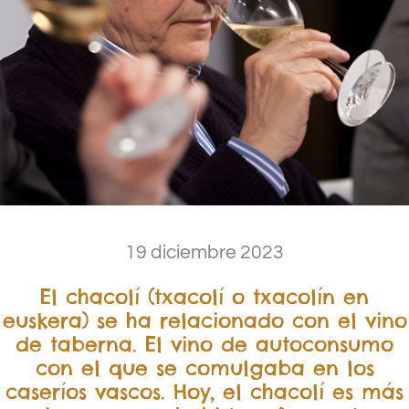
19 diciembre 2023
El chacolí (txacolí o txacolín en
euskera) se ha relacionado con el vino
de taberna. El vino de autoconsumo
con el que se comulgaba en los
caseríos vascos. Hoy, el chacolí es más