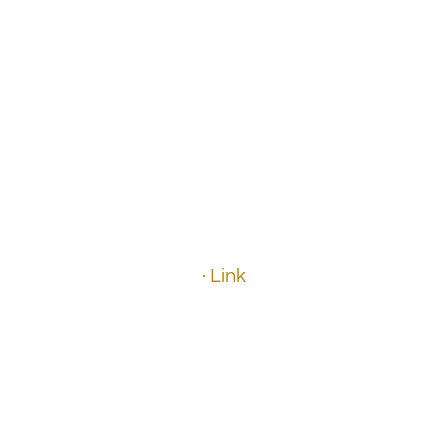
.
.
.
.
· Link
.
.