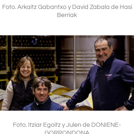
Foto. Arkaitz Gabantxo y David Zabala de Hasi
Berriak
.
.
.
Foto. Itziar Egoitz y Julen de DONIENE-
GORRONDONA